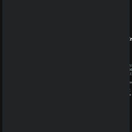
Prestige
SpinE
BESITZER:
JAHRES
Aurevia
10.000.0
IT
BESITZE
Group
GBL
LIZENZ:
Solution
Curacao
N.V.
LIZENZ:
Curacao