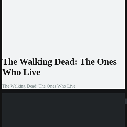
Jeton
CashtoCode
MiFinity
MuchBetter
Auszahlmethoden
Bank Überweisung
MasterCard
Visa
Skrill
Bitcoin
The Walking Dead: The Ones
Who Live
The Walking Dead: The Ones Who Live
Suchen
Neue Casinos