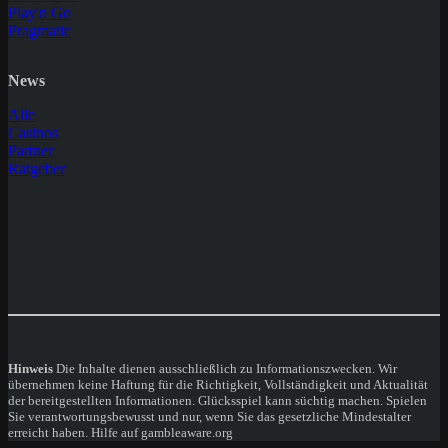
Play'n Go
Pragmatic
News
Alle
Casinos
Partner
Ratgeber
Hinweis
Die Inhalte dienen ausschließlich zu Informationszwecken. Wir
übernehmen keine Haftung für die Richtigkeit, Vollständigkeit und Aktualität
der bereitgestellten Informationen. Glücksspiel kann süchtig machen. Spielen
Sie verantwortungsbewusst und nur, wenn Sie das gesetzliche Mindestalter
erreicht haben. Hilfe auf gambleaware.org