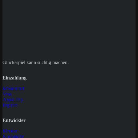
Save my name, email, and website in this
browser for the next time I comment.
Glücksspiel kann süchtig machen.
Einzahlung
Mastercard
Visa
Apple Pay
Paysafe
Entwickler
Merkur
Novomatic