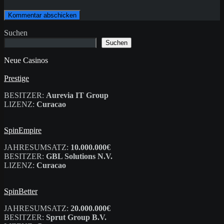
Suchen
Suchen
Neue Casinos
Prestige
BESITZER:
Aurevia IT Group
LIZENZ:
Curacao
SpinEmpire
JAHRESUMSATZ:
10.000.000€
BESITZER:
GBL Solutions N.V.
LIZENZ:
Curacao
SpinBetter
JAHRESUMSATZ:
20.000.000€
BESITZER:
Sprut Group B.V.