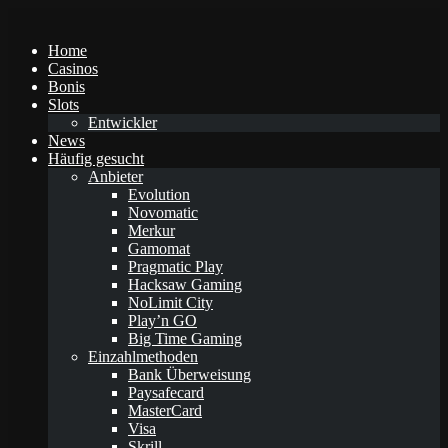
Home
Casinos
Bonis
Slots
Entwickler
News
Häufig gesucht
Anbieter
Evolution
Novomatic
Merkur
Gamomat
Pragmatic Play
Hacksaw Gaming
NoLimit City
Play’n GO
Big Time Gaming
Einzahlmethoden
Bank Überweisung
Paysafecard
MasterCard
Visa
Skrill