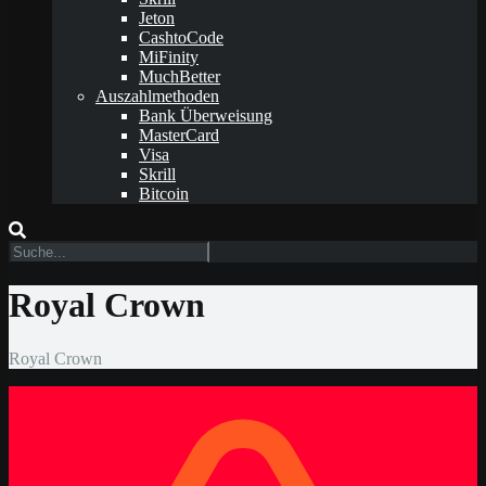
Jeton
CashtoCode
MiFinity
MuchBetter
Auszahlmethoden
Bank Überweisung
MasterCard
Visa
Skrill
Bitcoin
Royal Crown
Royal Crown