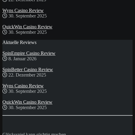
Wyns Casino Review
30. September 2025
QuickWin Casino Review
30. September 2025
Aktuelle Reviews
SpinEmpire Casino Review
8. Januar 2026
SpinBetter Casino Review
22. Dezember 2025
Wyns Casino Review
30. September 2025
QuickWin Casino Review
30. September 2025
Glücksspiel kann süchtig machen.