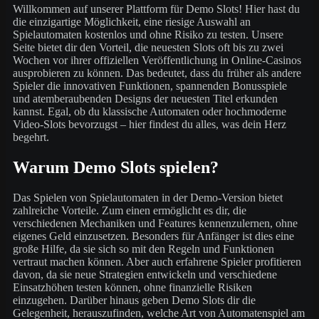
Willkommen auf unserer Plattform für Demo Slots! Hier hast du
die einzigartige Möglichkeit, eine riesige Auswahl an
Spielautomaten kostenlos und ohne Risiko zu testen. Unsere
Seite bietet dir den Vorteil, die neuesten Slots oft bis zu zwei
Wochen vor ihrer offiziellen Veröffentlichung in Online-Casinos
ausprobieren zu können. Das bedeutet, dass du früher als andere
Spieler die innovativen Funktionen, spannenden Bonusspiele
und atemberaubenden Designs der neuesten Titel erkunden
kannst. Egal, ob du klassische Automaten oder hochmoderne
Video-Slots bevorzugst – hier findest du alles, was dein Herz
begehrt.
Warum Demo Slots spielen?
Das Spielen von Spielautomaten in der Demo-Version bietet
zahlreiche Vorteile. Zum einen ermöglicht es dir, die
verschiedenen Mechaniken und Features kennenzulernen, ohne
eigenes Geld einzusetzen. Besonders für Anfänger ist dies eine
große Hilfe, da sie sich so mit den Regeln und Funktionen
vertraut machen können. Aber auch erfahrene Spieler profitieren
davon, da sie neue Strategien entwickeln und verschiedene
Einsatzhöhen testen können, ohne finanzielle Risiken
einzugehen. Darüber hinaus geben Demo Slots dir die
Gelegenheit, herauszufinden, welche Art von Automatenspiel am