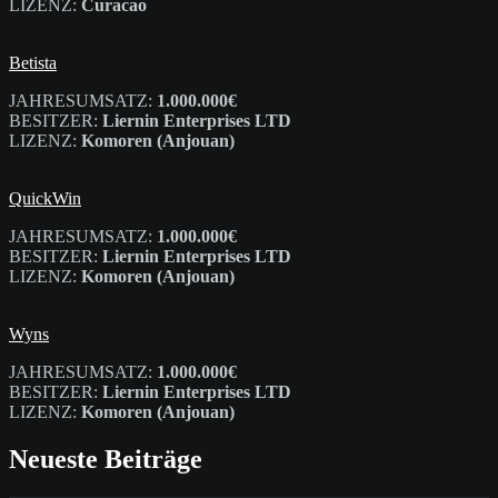
LIZENZ:
Curacao
Betista
JAHRESUMSATZ:
1.000.000€
BESITZER:
Liernin Enterprises LTD
LIZENZ:
Komoren (Anjouan)
QuickWin
JAHRESUMSATZ:
1.000.000€
BESITZER:
Liernin Enterprises LTD
LIZENZ:
Komoren (Anjouan)
Wyns
JAHRESUMSATZ:
1.000.000€
BESITZER:
Liernin Enterprises LTD
LIZENZ:
Komoren (Anjouan)
Neueste Beiträge