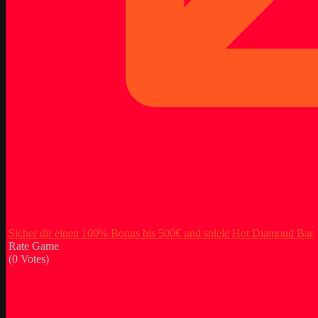
Sicher dir einen 100% Bonus bis 500€ und spiele Hot Diamond Bar
Rate Game
(
0
Votes)