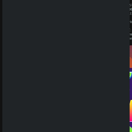
JAHRESUMSATZ:
JAHRES
1.000.000€
1.000.00
BESITZER:
BESITZE
Liernin
Liernin
Enterprises
Enterpri
LTD
LTD
LIZENZ:
LIZENZ:
Komoren
Komore
(Anjouan)
(Anjoua
Neueste
Beiträge
SpinEmpir
e Casino
Review
SpinBetter
Casino
Review
Wyns
Casino