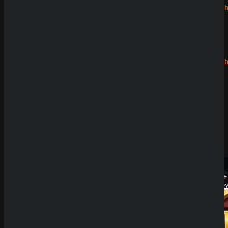
CryptoRush
200% bis
zu 2.500€
Echtgeldmodus
Robert99
Demoversion
zu
CryptoRush
Having issues with
Fruzzy Craze 100
?
200% bis
zu 2.500€
News
SpinEmpire Casino
Submit
Review
Sicher dir einen 100% Bonus bis 500€ und spiele
8. Januar 2026
Fruzzy Craze 100
SpinBetter Casino
Try Our Featured Games
Review
22. Dezember
2025
Wyns Casino Revie
30. September
2025
QuickWin Casino
Review