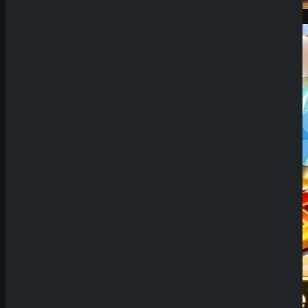
Demo Spiel