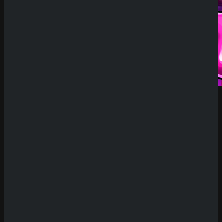
Demo Spiel
Willkommen auf unserer Plattform für Demo
Slots! Hier hast du die einzigartige Möglichkeit,
eine riesige Auswahl an Spielautomaten
kostenlos und ohne Risiko zu testen. Unsere
Seite bietet dir den Vorteil, die neuesten Slots
oft bis zu zwei Wochen vor ihrer offiziellen
Veröffentlichung in Online-Casinos
ausprobieren zu können. Das bedeutet, dass du
früher als andere Spieler die innovativen
Funktionen, spannenden Bonusspiele und
atemberaubenden Designs der neuesten Titel