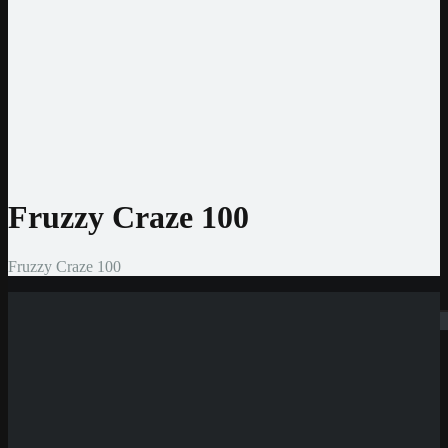
Jeton
CashtoCode
MiFinity
MuchBetter
Auszahlmethoden
Bank Überweisung
MasterCard
Visa
Skrill
Bitcoin
Fruzzy Craze 100
Fruzzy Craze 100
Suchen
Neue Casinos