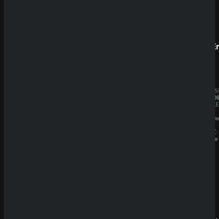
Prestige
SpinE
BESITZER:
JAHRES
Aurevia
10.000.0
IT
BESITZE
Group
GBL
LIZENZ:
Solution
Curacao
N.V.
LIZENZ:
Curacao