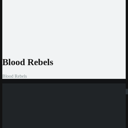
Jeton
CashtoCode
MiFinity
MuchBetter
Auszahlmethoden
Bank Überweisung
MasterCard
Visa
Skrill
Bitcoin
Blood Rebels
Blood Rebels
Suchen
Neue Casinos