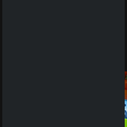
Demo Spiel