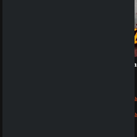
Review
QuickWin
Casino
Review
Betista
Casino
Review
Neueste
Kommenta
Alex
zu
Dazard
rami
zu
CryptoRus
Jens
zu
CryptoRush
200% bis
zu 2.500€
Silizi
zu