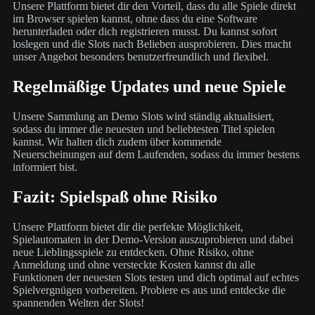
Unsere Plattform bietet dir den Vorteil, dass du alle Spiele direkt
im Browser spielen kannst, ohne dass du eine Software
herunterladen oder dich registrieren musst. Du kannst sofort
loslegen und die Slots nach Belieben ausprobieren. Dies macht
unser Angebot besonders benutzerfreundlich und flexibel.
Regelmäßige Updates und neue Spiele
Unsere Sammlung an Demo Slots wird ständig aktualisiert,
sodass du immer die neuesten und beliebtesten Titel spielen
kannst. Wir halten dich zudem über kommende
Neuerscheinungen auf dem Laufenden, sodass du immer bestens
informiert bist.
Fazit: Spielspaß ohne Risiko
Unsere Plattform bietet dir die perfekte Möglichkeit,
Spielautomaten in der Demo-Version auszuprobieren und dabei
neue Lieblingsspiele zu entdecken. Ohne Risiko, ohne
Anmeldung und ohne versteckte Kosten kannst du alle
Funktionen der neuesten Slots testen und dich optimal auf echtes
Spielvergnügen vorbereiten. Probiere es aus und entdecke die
spannenden Welten der Slots!