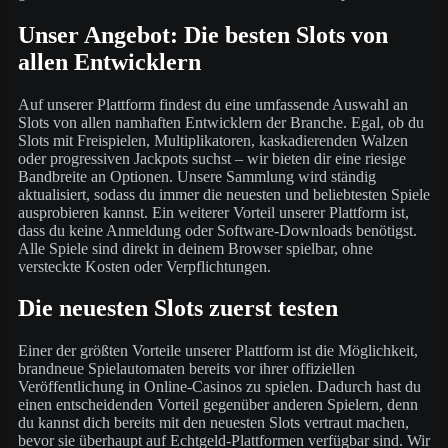
Unser Angebot: Die besten Slots von
allen Entwicklern
Auf unserer Plattform findest du eine umfassende Auswahl an
Slots von allen namhaften Entwicklern der Branche. Egal, ob du
Slots mit Freispielen, Multiplikatoren, kaskadierenden Walzen
oder progressiven Jackpots suchst – wir bieten dir eine riesige
Bandbreite an Optionen. Unsere Sammlung wird ständig
aktualisiert, sodass du immer die neuesten und beliebtesten Spiele
ausprobieren kannst. Ein weiterer Vorteil unserer Plattform ist,
dass du keine Anmeldung oder Software-Downloads benötigst.
Alle Spiele sind direkt in deinem Browser spielbar, ohne
versteckte Kosten oder Verpflichtungen.
Die neuesten Slots zuerst testen
Einer der größten Vorteile unserer Plattform ist die Möglichkeit,
brandneue Spielautomaten bereits vor ihrer offiziellen
Veröffentlichung in Online-Casinos zu spielen. Dadurch hast du
einen entscheidenden Vorteil gegenüber anderen Spielern, denn
du kannst dich bereits mit den neuesten Slots vertraut machen,
bevor sie überhaupt auf Echtgeld-Plattformen verfügbar sind. Wir