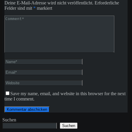
Deine E-Mail-Adresse wird nicht veröffentlicht.
Erforderliche
Felder sind mit
*
markiert
Save my name, email, and website in this browser for the next
time I comment.
Suchen
Suchen