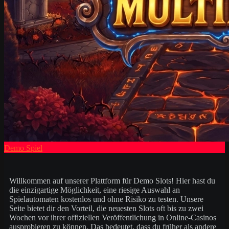
Demo Spiel
Willkommen auf unserer Plattform für Demo Slots! Hier hast du
die einzigartige Möglichkeit, eine riesige Auswahl an
Spielautomaten kostenlos und ohne Risiko zu testen. Unsere
Seite bietet dir den Vorteil, die neuesten Slots oft bis zu zwei
Wochen vor ihrer offiziellen Veröffentlichung in Online-Casinos
ausprobieren zu können. Das bedeutet, dass du früher als andere