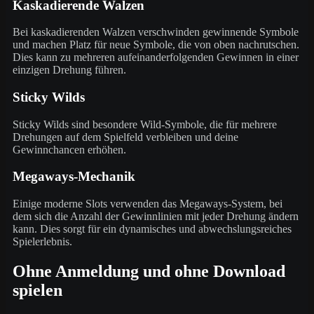
Kaskadierende Walzen
Bei kaskadierenden Walzen verschwinden gewinnende Symbole
und machen Platz für neue Symbole, die von oben nachrutschen.
Dies kann zu mehreren aufeinanderfolgenden Gewinnen in einer
einzigen Drehung führen.
Sticky Wilds
Sticky Wilds sind besondere Wild-Symbole, die für mehrere
Drehungen auf dem Spielfeld verbleiben und deine
Gewinnchancen erhöhen.
Megaways-Mechanik
Einige moderne Slots verwenden das Megaways-System, bei
dem sich die Anzahl der Gewinnlinien mit jeder Drehung ändern
kann. Dies sorgt für ein dynamisches und abwechslungsreiches
Spielerlebnis.
Ohne Anmeldung und ohne Download
spielen