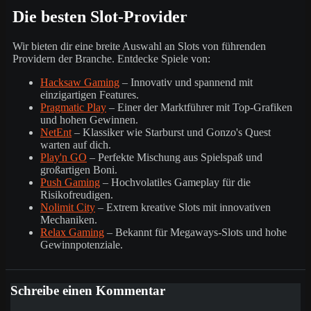
Die besten Slot-Provider
Wir bieten dir eine breite Auswahl an Slots von führenden
Providern der Branche. Entdecke Spiele von:
Hacksaw Gaming
– Innovativ und spannend mit
einzigartigen Features.
Pragmatic Play
– Einer der Marktführer mit Top-Grafiken
und hohen Gewinnen.
NetEnt
– Klassiker wie Starburst und Gonzo's Quest
warten auf dich.
Play'n GO
– Perfekte Mischung aus Spielspaß und
großartigen Boni.
Push Gaming
– Hochvolatiles Gameplay für die
Risikofreudigen.
Nolimit City
– Extrem kreative Slots mit innovativen
Mechaniken.
Relax Gaming
– Bekannt für Megaways-Slots und hohe
Gewinnpotenziale.
Schreibe einen Kommentar