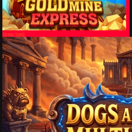
Demo Spiel