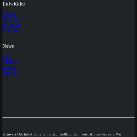
Entwickler
Merkur
Novomatic
Play'n Go
Pragmatic
News
Alle
Casinos
Partner
Ratgeber
Hinweis
Die Inhalte dienen ausschließlich zu Informationszwecken. Wir