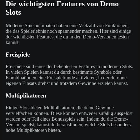
Die wichtigsten Features von Demo
Slots
Moderne Spielautomaten haben eine Vielzahl von Funktionen,
die das Spielerlebnis noch spannender machen. Hier sind einige
der wichtigsten Features, die du in den Demo-Versionen testen
kannst:
Freispiele
Freispiele sind eines der beliebtesten Features in modernen Slots.
In vielen Spielen kannst du durch bestimmte Symbole oder
Kombinationen eine Freispielrunde aktivieren, in der du ohne
eigenen Einsatz drehst und trotzdem Gewinne erzielen kannst.
Multiplikatoren
Einige Slots bieten Multiplikatoren, die deine Gewinne
vervielfachen können. Diese können entweder zufällig ausgelöst
werden oder Teil eines Bonusspiels sein. Indem du die Demo-
Version spielst, kannst du herausfinden, welche Slots besonders
hohe Multiplikatoren bieten.