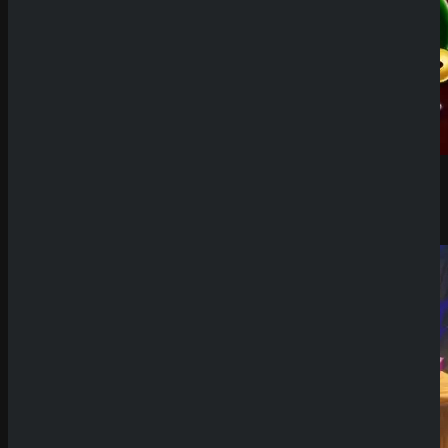
Demo Spiel
Comedy Fruits
Adell