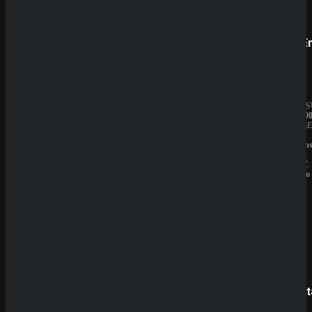
Prestige
SpinE
BESITZER:
JAHRES
Aurevia
10.000.0
IT
BESITZE
Group
GBL
LIZENZ:
Solution
Curacao
N.V.
LIZENZ:
Curacao
SpinBetter
Betist