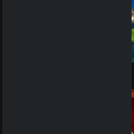
Demo Spiel
3 Spin
Adell