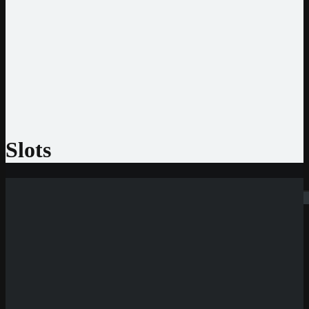
Jeton
CashtoCode
MiFinity
MuchBetter
Auszahlmethoden
Bank Überweisung
MasterCard
Visa
Skrill
Bitcoin
Slots
Suchen
Filter
Neue Casinos
Megaways