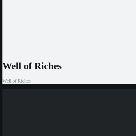
Aus
Well of Riches
Well of Riches