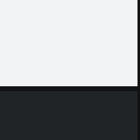
Suchen
Suchen
Neue Casinos
Prestige