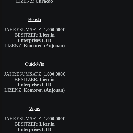
LIZENZ:
Curacao
Betista
JAHRESUMSATZ:
1.000.000€
BESITZER:
Liernin
Enterprises LTD
LIZENZ:
Komoren (Anjouan)
QuickWin
JAHRESUMSATZ:
1.000.000€
BESITZER:
Liernin
Enterprises LTD
LIZENZ:
Komoren (Anjouan)
Wyns
JAHRESUMSATZ:
1.000.000€
BESITZER:
Liernin
Enterprises LTD