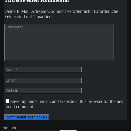
Deine E-Mail-Adresse wird nicht veröffentlicht.
Erforderliche
Felder sind mit
*
markiert
Save my name, email, and website in this browser for the next
time I comment.
Suchen