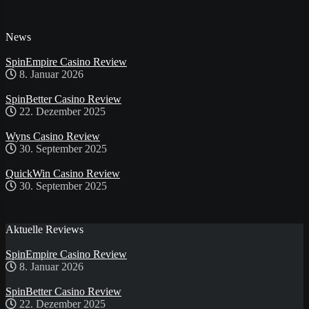
News
SpinEmpire Casino Review
8. Januar 2026
SpinBetter Casino Review
22. Dezember 2025
Wyns Casino Review
30. September 2025
QuickWin Casino Review
30. September 2025
Aktuelle Reviews
SpinEmpire Casino Review
8. Januar 2026
SpinBetter Casino Review
22. Dezember 2025