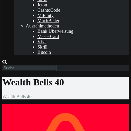
Jeton
CashtoCode
MiFinity
MuchBetter
Auszahlmethoden
Bank Überweisung
MasterCard
Visa
Skrill
Bitcoin
Wealth Bells 40
Wealth Bells 40