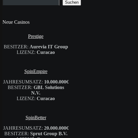
Suchen
Neue Casinos
Prestige
BESITZER:
Aurevia IT Group
LIZENZ:
Curacao
SpinEmpire
JAHRESUMSATZ:
10.000.000€
BESITZER:
GBL Solutions
N.V.
LIZENZ:
Curacao
SpinBetter
JAHRESUMSATZ:
20.000.000€
BESITZER:
Sprut Group B.V.