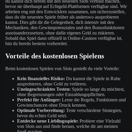
du kannst dich bereits mit den neuesten Slots vertraut machen,
bevor sie überhaupt auf Echtgeld-Plattformen verfügbar sind. Wir
arbeiten eng mit den Entwicklern zusammen, um sicherzustellen,
dass du die neuesten Spiele früher als anderswo ausprobieren
kannst. Dies gibt dir die Gelegenheit, dich intensiv mit den
Mechaniken, den Gewinnpotenzialen und den Bonusfunktionen
auseinanderzusetzen, ohne dafür eigenes Geld zu riskieren.
Sobald das Spiel dann offiziell in Online-Casinos verfügbar ist,
bist du bereits bestens vorbereitet.
Vorteile des kostenlosen Spielens
Beim kostenlosen Spielen von Slots genießt du viele Vorteile:
Kein finanzielles Risiko:
Du kannst die Spiele in Ruhe
ausprobieren, ohne Geld zu verlieren.
Uneingeschränktes Testen:
Spiele so lange du möchtest,
ohne Begrenzungen oder Einzahlungspflichten.
Perfekt für Anfänger:
Lerne die Regeln, Funktionen und
Gewinnchancen ohne Druck kennen.
Optimale Vorbereitung:
Teste verschiedene Strategien,
bevor du echtes Geld setzt.
Entdecke neue Lieblingsspiele:
Probiere eine Vielzahl
von Slots aus und finde heraus, welche dir am meisten
Spaß machen.