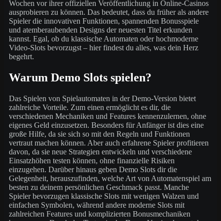
Wochen vor ihrer offiziellen Veröffentlichung in Online-Casinos
ausprobieren zu können. Das bedeutet, dass du früher als andere
Spieler die innovativen Funktionen, spannenden Bonusspiele
und atemberaubenden Designs der neuesten Titel erkunden
kannst. Egal, ob du klassische Automaten oder hochmoderne
Video-Slots bevorzugst – hier findest du alles, was dein Herz
begehrt.
Warum Demo Slots spielen?
Das Spielen von Spielautomaten in der Demo-Version bietet
zahlreiche Vorteile. Zum einen ermöglicht es dir, die
verschiedenen Mechaniken und Features kennenzulernen, ohne
eigenes Geld einzusetzen. Besonders für Anfänger ist dies eine
große Hilfe, da sie sich so mit den Regeln und Funktionen
vertraut machen können. Aber auch erfahrene Spieler profitieren
davon, da sie neue Strategien entwickeln und verschiedene
Einsatzhöhen testen können, ohne finanzielle Risiken
einzugehen. Darüber hinaus geben Demo Slots dir die
Gelegenheit, herauszufinden, welche Art von Automatenspiel am
besten zu deinem persönlichen Geschmack passt. Manche
Spieler bevorzugen klassische Slots mit wenigen Walzen und
einfachen Symbolen, während andere moderne Slots mit
zahlreichen Features und komplizierten Bonusmechaniken