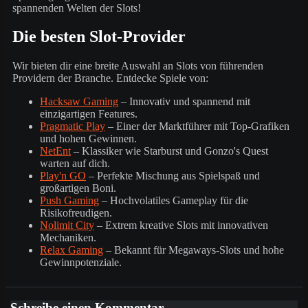
spannenden Welten der Slots!
Die besten Slot-Provider
Wir bieten dir eine breite Auswahl an Slots von führenden
Providern der Branche. Entdecke Spiele von:
Hacksaw Gaming
– Innovativ und spannend mit
einzigartigen Features.
Pragmatic Play
– Einer der Marktführer mit Top-Grafiken
und hohen Gewinnen.
NetEnt
– Klassiker wie Starburst und Gonzo's Quest
warten auf dich.
Play'n GO
– Perfekte Mischung aus Spielspaß und
großartigen Boni.
Push Gaming
– Hochvolatiles Gameplay für die
Risikofreudigen.
Nolimit City
– Extrem kreative Slots mit innovativen
Mechaniken.
Relax Gaming
– Bekannt für Megaways-Slots und hohe
Gewinnpotenziale.
Schreibe einen Kommentar