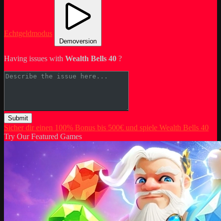
Echtgeldmodus
Demoversion
Having issues with
Wealth Bells 40
?
Submit
Sicher dir einen 100% Bonus bis 500€ und spiele Wealth Bells 40
Try Our Featured Games