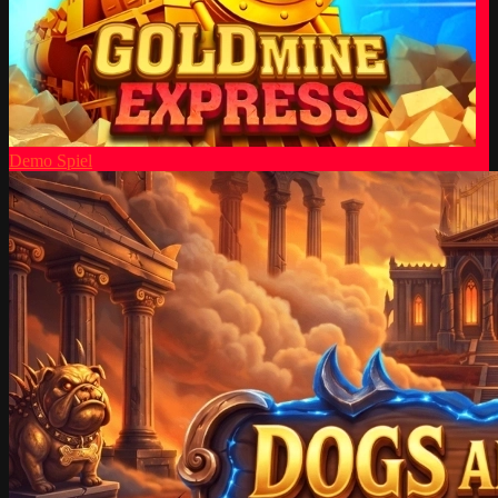
Demo Spiel