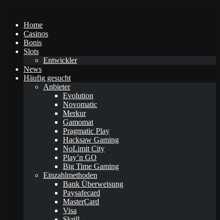
Home
Casinos
Bonis
Slots
Entwickler
News
Häufig gesucht
Anbieter
Evolution
Novomatic
Merkur
Gamomat
Pragmatic Play
Hacksaw Gaming
NoLimit City
Play’n GO
Big Time Gaming
Einzahlmethoden
Bank Überweisung
Paysafecard
MasterCard
Visa
Skrill