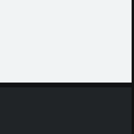
Suchen
Suchen
Neue Casinos
Prestige