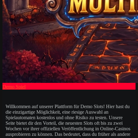
Demo Spiel
Willkommen auf unserer Plattform für Demo Slots! Hier hast du
die einzigartige Möglichkeit, eine riesige Auswahl an
Spielautomaten kostenlos und ohne Risiko zu testen. Unsere
Seite bietet dir den Vorteil, die neuesten Slots oft bis zu zwei
Wochen vor ihrer offiziellen Veröffentlichung in Online-Casinos
ausprobieren zu können. Das bedeutet, dass du früher als andere