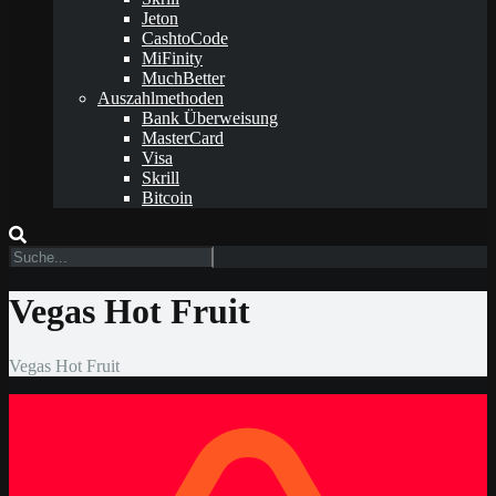
Jeton
CashtoCode
MiFinity
MuchBetter
Auszahlmethoden
Bank Überweisung
MasterCard
Visa
Skrill
Bitcoin
Vegas Hot Fruit
Vegas Hot Fruit