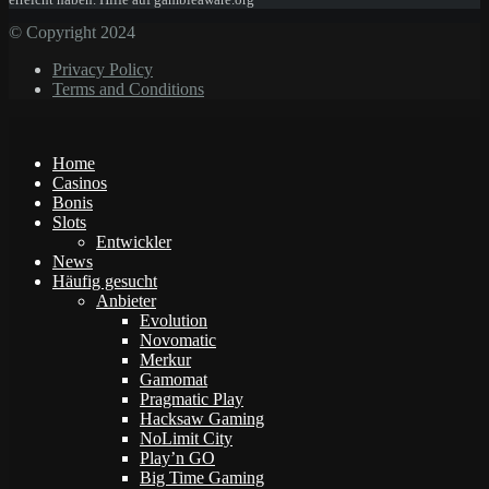
© Copyright 2024
Privacy Policy
Terms and Conditions
Home
Casinos
Bonis
Slots
Entwickler
News
Häufig gesucht
Anbieter
Evolution
Novomatic
Merkur
Gamomat
Pragmatic Play
Hacksaw Gaming
NoLimit City
Play’n GO
Big Time Gaming