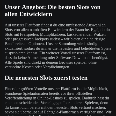
Unser Angebot: Die besten Slots von
allen Entwicklern
Auf unserer Plattform findest du eine umfassende Auswahl an
Slots von allen namhaften Entwicklern der Branche. Egal, ob du
Slots mit Freispielen, Multiplikatoren, kaskadierenden Walzen
oder progressiven Jackpots suchst – wir bieten dir eine riesige
Bandbreite an Optionen. Unsere Sammlung wird ständig
aktualisiert, sodass du immer die neuesten und beliebtesten Spiele
ausprobieren kannst. Ein weiterer Vorteil unserer Plattform ist,
dass du keine Anmeldung oder Software-Downloads benötigst.
Alle Spiele sind direkt in deinem Browser spielbar, ohne
versteckte Kosten oder Verpflichtungen.
Die neuesten Slots zuerst testen
Einer der größten Vorteile unserer Plattform ist die Möglichkeit,
brandneue Spielautomaten bereits vor ihrer offiziellen
Veröffentlichung in Online-Casinos zu spielen. Dadurch hast du
einen entscheidenden Vorteil gegenüber anderen Spielern, denn
du kannst dich bereits mit den neuesten Slots vertraut machen,
bevor sie überhaupt auf Echtgeld-Plattformen verfügbar sind. Wir