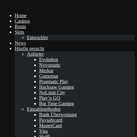
Home
Casinos
Bonis
Slots
Entwickler
News
Häufig gesucht
Anbieter
Evolution
Novomatic
Merkur
Gamomat
Pragmatic Play
Hacksaw Gaming
NoLimit City
Play’n GO
Big Time Gaming
Einzahlmethoden
Bank Überweisung
Paysafecard
MasterCard
Visa
Skrill