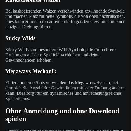
Bei kaskadierenden Walzen verschwinden gewinnende Symbole
und machen Platz für neue Symbole, die von oben nachrutschen.
Dies kann zu mehreren aufeinanderfolgenden Gewinnen in einer
einzigen Drehung führen.
Sticky Wilds
Sticky Wilds sind besondere Wild-Symbole, die für mehrere
Drehungen auf dem Spielfeld verbleiben und deine
Gewinnchancen erhöhen.
Megaways-Mechanik
Einige moderne Slots verwenden das Megaways-System, bei
dem sich die Anzahl der Gewinnlinien mit jeder Drehung ändern
kann. Dies sorgt für ein dynamisches und abwechslungsreiches
Spielerlebnis.
Ohne Anmeldung und ohne Download
spielen