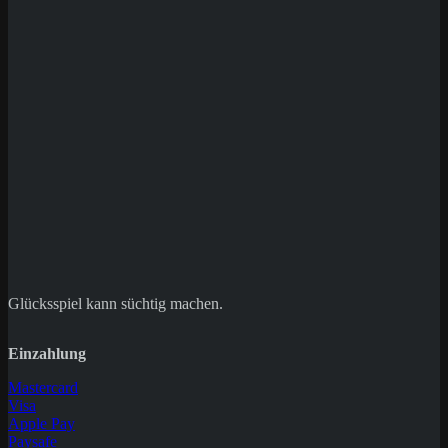
Save my name, email, and website in this
browser for the next time I comment.
Glücksspiel kann süchtig machen.
Einzahlung
Mastercard
Visa
Apple Pay
Paysafe