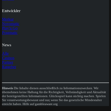
Entwickler
Merkur
Novomatic
Play'n Go
Pragmatic
News
Alle
Casinos
Partner
Ratgeber
Hinweis
Die Inhalte dienen ausschließlich zu Informationszwecken. Wir
übernehmen keine Haftung für die Richtigkeit, Vollständigkeit und Aktualität
der bereitgestellten Informationen. Glücksspiel kann süchtig machen. Spielen
Sie verantwortungsbewusst und nur, wenn Sie das gesetzliche Mindestalter
erreicht haben. Hilfe auf gambleaware.org