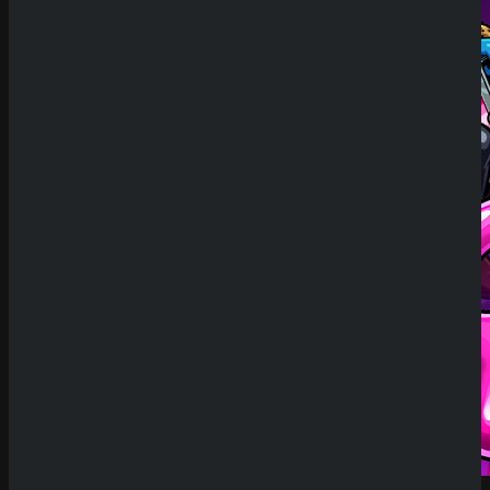
Demo Spiel