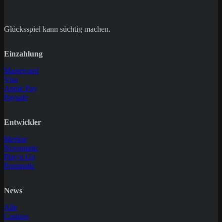
Glücksspiel kann süchtig machen.
Einzahlung
Mastercard
Visa
Apple Pay
Paysafe
Entwickler
Merkur
Novomatic
Play'n Go
Pragmatic
News
Alle
Casinos