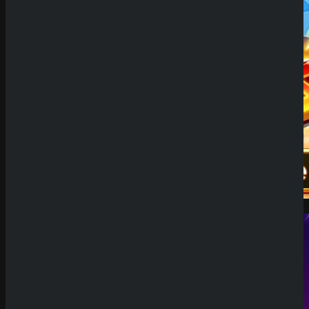
Demo Spiel