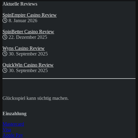
Aktuelle Reviews
SpinEmpire Casino Review
8. Januar 2026
SpinBetter Casino Review
22. Dezember 2025
Wyns Casino Review
30. September 2025
QuickWin Casino Review
30. September 2025
Glücksspiel kann süchtig machen.
Einzahlung
Mastercard
Visa
Apple Pay