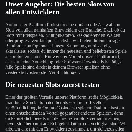
Unser Angebot: Die besten Slots von
allen Entwicklern
Auf unserer Plattform findest du eine umfassende Auswahl an
Slots von allen namhaften Entwicklern der Branche. Egal, ob du
Slots mit Freispielen, Multiplikatoren, kaskadierenden Walzen
oder progressiven Jackpots suchst – wir bieten dir eine riesige
Bandbreite an Optionen. Unsere Sammlung wird ständig
aktualisiert, sodass du immer die neuesten und beliebtesten Spiele
ausprobieren kannst. Ein weiterer Vorteil unserer Plattform ist,
dass du keine Anmeldung oder Software-Downloads benötigst.
Alle Spiele sind direkt in deinem Browser spielbar, ohne
versteckte Kosten oder Verpflichtungen.
Die neuesten Slots zuerst testen
Einer der größten Vorteile unserer Plattform ist die Möglichkeit,
brandneue Spielautomaten bereits vor ihrer offiziellen
Veröffentlichung in Online-Casinos zu spielen. Dadurch hast du
einen entscheidenden Vorteil gegenüber anderen Spielern, denn
du kannst dich bereits mit den neuesten Slots vertraut machen,
bevor sie überhaupt auf Echtgeld-Plattformen verfügbar sind. Wir
arbeiten eng mit den Entwicklern zusammen, um sicherzustellen,