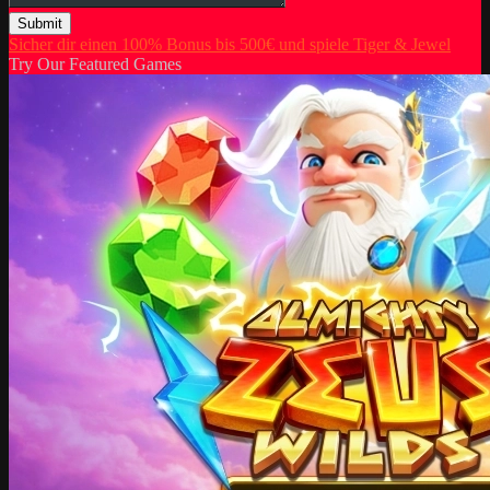
Submit
Sicher dir einen 100% Bonus bis 500€ und spiele Tiger & Jewel
Try Our Featured Games