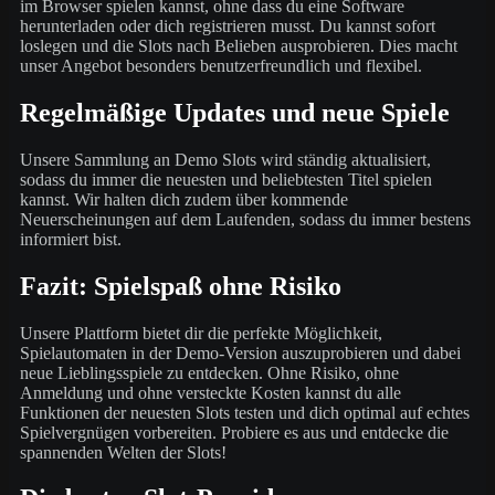
im Browser spielen kannst, ohne dass du eine Software
herunterladen oder dich registrieren musst. Du kannst sofort
loslegen und die Slots nach Belieben ausprobieren. Dies macht
unser Angebot besonders benutzerfreundlich und flexibel.
Regelmäßige Updates und neue Spiele
Unsere Sammlung an Demo Slots wird ständig aktualisiert,
sodass du immer die neuesten und beliebtesten Titel spielen
kannst. Wir halten dich zudem über kommende
Neuerscheinungen auf dem Laufenden, sodass du immer bestens
informiert bist.
Fazit: Spielspaß ohne Risiko
Unsere Plattform bietet dir die perfekte Möglichkeit,
Spielautomaten in der Demo-Version auszuprobieren und dabei
neue Lieblingsspiele zu entdecken. Ohne Risiko, ohne
Anmeldung und ohne versteckte Kosten kannst du alle
Funktionen der neuesten Slots testen und dich optimal auf echtes
Spielvergnügen vorbereiten. Probiere es aus und entdecke die
spannenden Welten der Slots!