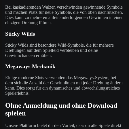
Bei kaskadierenden Walzen verschwinden gewinnende Symbole
und machen Platz für neue Symbole, die von oben nachrutschen.
Dies kann zu mehreren aufeinanderfolgenden Gewinnen in einer
einzigen Drehung führen.
Sticky Wilds
Sticky Wilds sind besondere Wild-Symbole, die für mehrere
Drehungen auf dem Spielfeld verbleiben und deine
Gewinnchancen erhöhen.
Megaways-Mechanik
Einige moderne Slots verwenden das Megaways-System, bei
dem sich die Anzahl der Gewinnlinien mit jeder Drehung ändern
kann. Dies sorgt für ein dynamisches und abwechslungsreiches
Spielerlebnis.
Ohne Anmeldung und ohne Download
spielen
Unsere Plattform bietet dir den Vorteil, dass du alle Spiele direkt