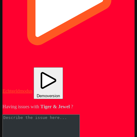
Echtgeldmodus
Demoversion
Having issues with
Tiger & Jewel
?