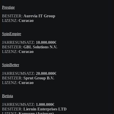
Prestige
BESITZER:
Aurevia IT Group
LIZENZ:
Curacao
SpinEmpire
JAHRESUMSATZ:
10.000.000€
BESITZER:
GBL Solutions N.V.
LIZENZ:
Curacao
SpinBetter
JAHRESUMSATZ:
20.000.000€
BESITZER:
Sprut Group B.V.
LIZENZ:
Curacao
Betista
JAHRESUMSATZ:
1.000.000€
BESITZER:
Liernin Enterprises LTD
LIZENZ:
Komoren (Anjouan)