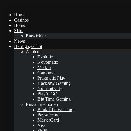
Home
Casinos
Bonis
Slots
Entwickler
News
Häufig gesucht
Anbieter
Evolution
Novomatic
Merkur
Gamomat
Pragmatic Play
Hacksaw Gaming
NoLimit City
Play’n GO
Big Time Gaming
Einzahlmethoden
Bank Überweisung
Paysafecard
MasterCard
Visa
Skrill