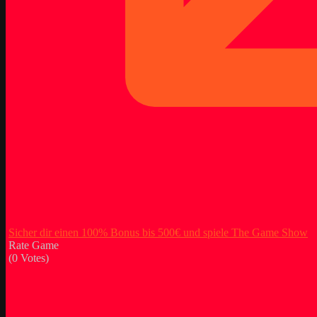
Sicher dir einen 100% Bonus bis 500€ und spiele The Game Show
Rate Game
(
0
Votes)