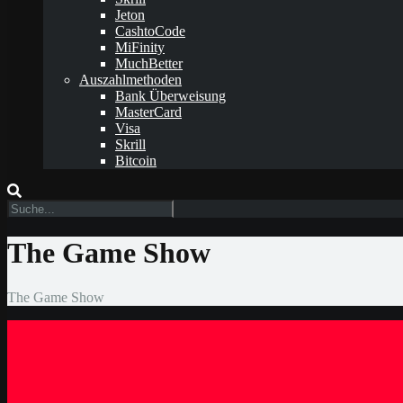
Jeton
CashtoCode
MiFinity
MuchBetter
Auszahlmethoden
Bank Überweisung
MasterCard
Visa
Skrill
Bitcoin
The Game Show
The Game Show