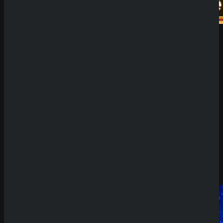
Demo Spiel
Demo Spiel