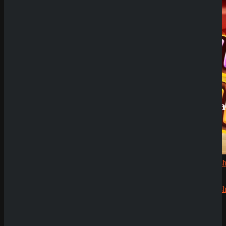
Review
QuickWin
Casino
Review
Betista
Casino
Review
Neueste
Kommenta
Alex
zu
Dazard
rami
zu
CryptoRus
Jens
zu
CryptoRush
200% bis
zu 2.500€
Silizi
zu