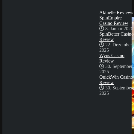
30. September
Sicher dir einen 100% Bonus bis 500€ und spiele
2025
Summon Fortune Pig
Aktuelle Reviews
Try Our Featured Games
SpinEmpire
Casino Review
8. Januar 2026
SpinBetter Casino
Review
22. Dezember
2025
Wyns Casino
Review
30. September
2025
QuickWin Casino
Review
30. September
2025