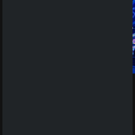
Demo Spiel
Willkommen auf unserer Plattform für Demo
Slots! Hier hast du die einzigartige Möglichkeit,
eine riesige Auswahl an Spielautomaten
kostenlos und ohne Risiko zu testen. Unsere
Seite bietet dir den Vorteil, die neuesten Slots
oft bis zu zwei Wochen vor ihrer offiziellen
Veröffentlichung in Online-Casinos
ausprobieren zu können. Das bedeutet, dass du