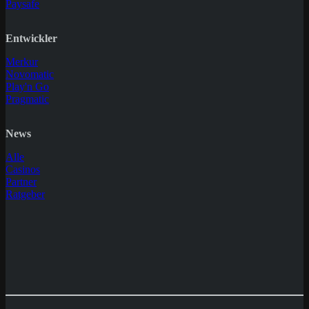
Paysafe
Entwickler
Merkur
Novomatic
Play'n Go
Pragmatic
News
Alle
Casinos
Partner
Ratgeber