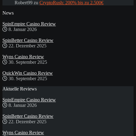
Robert99
zu
CryptoRush: 200% bis zu 2.500€
News
SpinEmpire Casino Review
8. Januar 2026
SpinBetter Casino Review
22. Dezember 2025
Wyns Casino Review
30. September 2025
QuickWin Casino Review
30. September 2025
Aktuelle Reviews
SpinEmpire Casino Review
8. Januar 2026
SpinBetter Casino Review
22. Dezember 2025
Wyns Casino Review