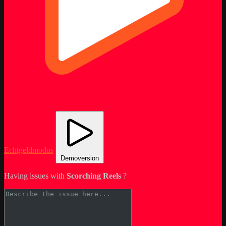
Echtgeldmodus
Demoversion
Having issues with
Scorching Reels
?