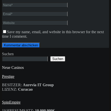
Save my name, email, and website in this browser for the next
time I comment.
Suchen
Suchen
Neue Casinos
Prestige
BESITZER:
Aurevia IT Group
LIZENZ:
Curacao
SpinEmpire
JAHRESUMSATZ:
10.000.000€