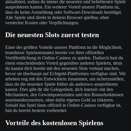
aktualisiert, sodass du immer die neuesten und beliebtesten Spiele
ausprobieren kannst. Ein weiterer Vorteil unserer Plattform ist,
dass du keine Anmeldung oder Software-Downloads benötigst.
Alle Spiele sind direkt in deinem Browser spielbar, ohne
versteckte Kosten oder Verpflichtungen.
Die neuesten Slots zuerst testen
Einer der größten Vorteile unserer Plattform ist die Möglichkeit,
brandneue Spielautomaten bereits vor ihrer offiziellen
Veröffentlichung in Online-Casinos zu spielen. Dadurch hast du
einen entscheidenden Vorteil gegenüber anderen Spielern, denn
du kannst dich bereits mit den neuesten Slots vertraut machen,
bevor sie überhaupt auf Echtgeld-Plattformen verfügbar sind. Wir
arbeiten eng mit den Entwicklern zusammen, um sicherzustellen,
dass du die neuesten Spiele früher als anderswo ausprobieren
kannst. Dies gibt dir die Gelegenheit, dich intensiv mit den
Mechaniken, den Gewinnpotenzialen und den Bonusfunktionen
auseinanderzusetzen, ohne dafür eigenes Geld zu riskieren.
Sobald das Spiel dann offiziell in Online-Casinos verfügbar ist,
bist du bereits bestens vorbereitet.
Vorteile des kostenlosen Spielens