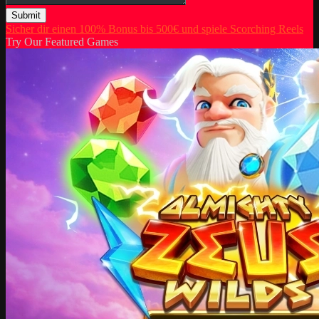
Submit
Sicher dir einen 100% Bonus bis 500€ und spiele Scorching Reels
Try Our Featured Games