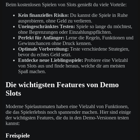
Beim kostenlosen Spielen von Slots genießt du viele Vorteile:
Kein finanzielles Risiko:
Du kannst die Spiele in Ruhe
ausprobieren, ohne Geld zu verlieren.
Uneingeschränktes Testen:
Spiele so lange du möchtest,
ohne Begrenzungen oder Einzahlungspflichten.
Perfekt für Anfänger:
Lerne die Regeln, Funktionen und
Gewinnchancen ohne Druck kennen.
Optimale Vorbereitung:
Teste verschiedene Strategien,
bevor du echtes Geld setzt.
Entdecke neue Lieblingsspiele:
Probiere eine Vielzahl
von Slots aus und finde heraus, welche dir am meisten
Spaß machen.
Die wichtigsten Features von Demo
Slots
Moderne Spielautomaten haben eine Vielzahl von Funktionen,
die das Spielerlebnis noch spannender machen. Hier sind einige
der wichtigsten Features, die du in den Demo-Versionen testen
kannst:
Freispiele