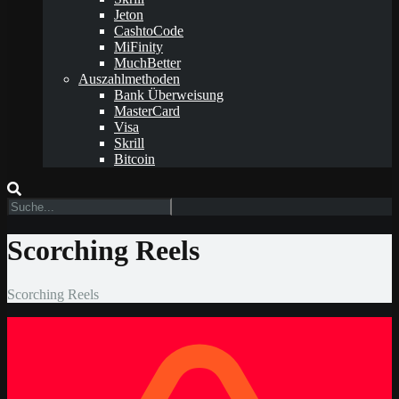
Jeton
CashtoCode
MiFinity
MuchBetter
Auszahlmethoden
Bank Überweisung
MasterCard
Visa
Skrill
Bitcoin
Scorching Reels
Scorching Reels