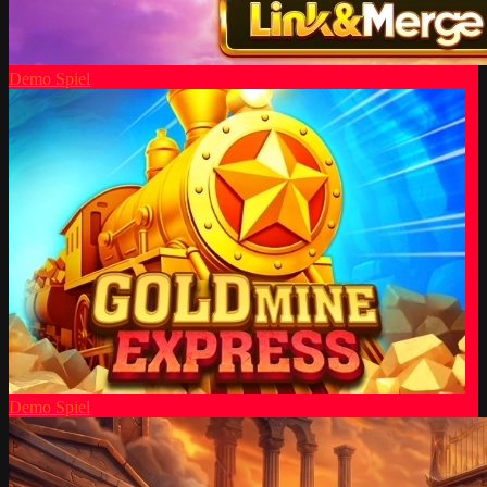
Demo Spiel
Demo Spiel