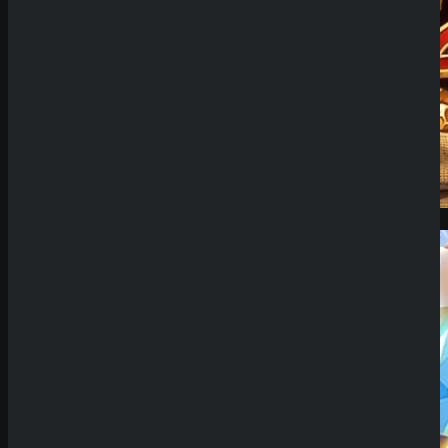
Demo Spiel