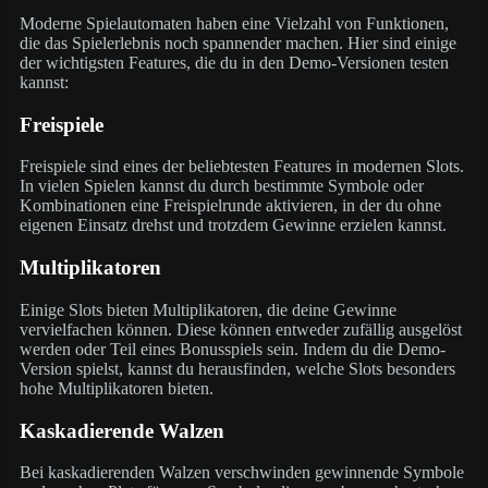
Moderne Spielautomaten haben eine Vielzahl von Funktionen,
die das Spielerlebnis noch spannender machen. Hier sind einige
der wichtigsten Features, die du in den Demo-Versionen testen
kannst:
Freispiele
Freispiele sind eines der beliebtesten Features in modernen Slots.
In vielen Spielen kannst du durch bestimmte Symbole oder
Kombinationen eine Freispielrunde aktivieren, in der du ohne
eigenen Einsatz drehst und trotzdem Gewinne erzielen kannst.
Multiplikatoren
Einige Slots bieten Multiplikatoren, die deine Gewinne
vervielfachen können. Diese können entweder zufällig ausgelöst
werden oder Teil eines Bonusspiels sein. Indem du die Demo-
Version spielst, kannst du herausfinden, welche Slots besonders
hohe Multiplikatoren bieten.
Kaskadierende Walzen
Bei kaskadierenden Walzen verschwinden gewinnende Symbole