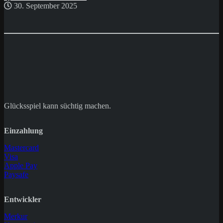
30. September 2025
Glücksspiel kann süchtig machen.
Einzahlung
Mastercard
Visa
Apple Pay
Paysafe
Entwickler
Merkur