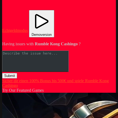
Echtgeldmodus
Demoversion
Having issues with
Rumble Kong Cashingo
?
Submit
Sicher dir einen 100% Bonus bis 500€ und spiele Rumble Kong
Cashingo
Try Our Featured Games