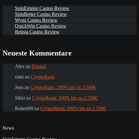
SpinEmpire Casino Review
SpinBetter Casino Review
Wyns Casino Review
QuickWin Casino Review
Betista Casino Review
Neueste Kommentare
Alex
zu
Dazard
rami
zu
CryptoRush
Jens
zu
CryptoRush: 200% bis zu 2.500€
Silizi
zu
CryptoRush: 200% bis zu 2.500€
Robert99
zu
CryptoRush: 200% bis zu 2.500€
News