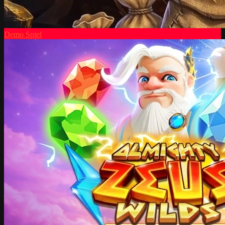
Demo Spiel