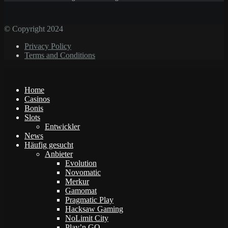
© Copyright 2024
Privacy Policy
Terms and Conditions
Home
Casinos
Bonis
Slots
Entwickler
News
Häufig gesucht
Anbieter
Evolution
Novomatic
Merkur
Gamomat
Pragmatic Play
Hacksaw Gaming
NoLimit City
Play’n GO