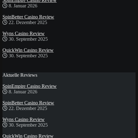
SpinEmpire Casino Review
8. Januar 2026
SpinBetter Casino Review
22. Dezember 2025
Wyns Casino Review
30. September 2025
QuickWin Casino Review
30. September 2025
Aktuelle Reviews
SpinEmpire Casino Review
8. Januar 2026
SpinBetter Casino Review
22. Dezember 2025
Wyns Casino Review
30. September 2025
QuickWin Casino Review