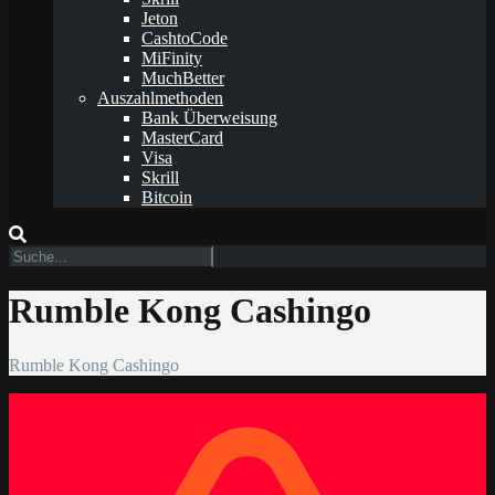
Jeton
CashtoCode
MiFinity
MuchBetter
Auszahlmethoden
Bank Überweisung
MasterCard
Visa
Skrill
Bitcoin
Rumble Kong Cashingo
Rumble Kong Cashingo