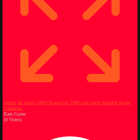
Sicher dir einen 100% Bonus bis 500€ und spiele Rumble Kong
Cashingo
Rate Game
(
0
Votes)