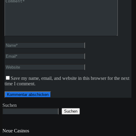
Save my name, email, and website in this browser for the next
time I comment.
Suchen
Suchen
Neue Casinos