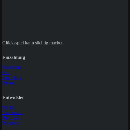
Glücksspiel kann süchtig machen.
Einzahlung
Mastercard
Visa
Apple Pay
Paysafe
Entwickler
Merkur
Novomatic
Play'n Go
Pragmatic