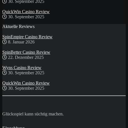
30. September 2025
QuickWin Casino Review
30. September 2025
Aktuelle Reviews
SpinEmpire Casino Review
8. Januar 2026
SpinBetter Casino Review
22. Dezember 2025
Wyns Casino Review
30. September 2025
QuickWin Casino Review
30. September 2025
Glücksspiel kann süchtig machen.