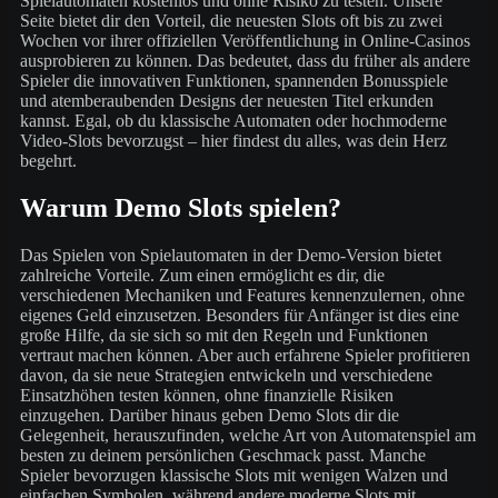
Spielautomaten kostenlos und ohne Risiko zu testen. Unsere
Seite bietet dir den Vorteil, die neuesten Slots oft bis zu zwei
Wochen vor ihrer offiziellen Veröffentlichung in Online-Casinos
ausprobieren zu können. Das bedeutet, dass du früher als andere
Spieler die innovativen Funktionen, spannenden Bonusspiele
und atemberaubenden Designs der neuesten Titel erkunden
kannst. Egal, ob du klassische Automaten oder hochmoderne
Video-Slots bevorzugst – hier findest du alles, was dein Herz
begehrt.
Warum Demo Slots spielen?
Das Spielen von Spielautomaten in der Demo-Version bietet
zahlreiche Vorteile. Zum einen ermöglicht es dir, die
verschiedenen Mechaniken und Features kennenzulernen, ohne
eigenes Geld einzusetzen. Besonders für Anfänger ist dies eine
große Hilfe, da sie sich so mit den Regeln und Funktionen
vertraut machen können. Aber auch erfahrene Spieler profitieren
davon, da sie neue Strategien entwickeln und verschiedene
Einsatzhöhen testen können, ohne finanzielle Risiken
einzugehen. Darüber hinaus geben Demo Slots dir die
Gelegenheit, herauszufinden, welche Art von Automatenspiel am
besten zu deinem persönlichen Geschmack passt. Manche
Spieler bevorzugen klassische Slots mit wenigen Walzen und
einfachen Symbolen, während andere moderne Slots mit