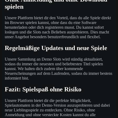
spielen
Unsere Plattform bietet dir den Vorteil, dass du alle Spiele direkt
im Browser spielen kannst, ohne dass du eine Software
herunterladen oder dich registrieren musst. Du kannst sofort
loslegen und die Slots nach Belieben ausprobieren. Dies macht
unser Angebot besonders benutzerfreundlich und flexibel.
Regelmäßige Updates und neue Spiele
Unsere Sammlung an Demo Slots wird ständig aktualisiert,
sodass du immer die neuesten und beliebtesten Titel spielen
kannst. Wir halten dich zudem über kommende
Neuerscheinungen auf dem Laufenden, sodass du immer bestens
informiert bist.
Fazit: Spielspaß ohne Risiko
Unsere Plattform bietet dir die perfekte Möglichkeit,
Spielautomaten in der Demo-Version auszuprobieren und dabei
neue Lieblingsspiele zu entdecken. Ohne Risiko, ohne
Anmeldung und ohne versteckte Kosten kannst du alle