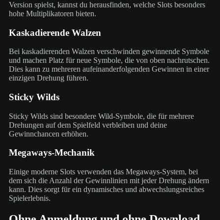
Version spielst, kannst du herausfinden, welche Slots besonders
hohe Multiplikatoren bieten.
Kaskadierende Walzen
Bei kaskadierenden Walzen verschwinden gewinnende Symbole
und machen Platz für neue Symbole, die von oben nachrutschen.
Dies kann zu mehreren aufeinanderfolgenden Gewinnen in einer
einzigen Drehung führen.
Sticky Wilds
Sticky Wilds sind besondere Wild-Symbole, die für mehrere
Drehungen auf dem Spielfeld verbleiben und deine
Gewinnchancen erhöhen.
Megaways-Mechanik
Einige moderne Slots verwenden das Megaways-System, bei
dem sich die Anzahl der Gewinnlinien mit jeder Drehung ändern
kann. Dies sorgt für ein dynamisches und abwechslungsreiches
Spielerlebnis.
Ohne Anmeldung und ohne Download