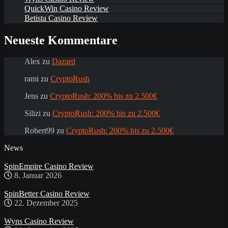
QuickWin Casino Review
Betista Casino Review
Neueste Kommentare
Alex
zu
Dazard
rami
zu
CryptoRush
Jens
zu
CryptoRush: 200% bis zu 2.500€
Silizi
zu
CryptoRush: 200% bis zu 2.500€
Robert99
zu
CryptoRush: 200% bis zu 2.500€
News
SpinEmpire Casino Review
8. Januar 2026
SpinBetter Casino Review
22. Dezember 2025
Wyns Casino Review