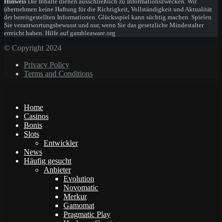
Hinweis
Die Inhalte dienen ausschließlich zu Informationszwecken. Wir
übernehmen keine Haftung für die Richtigkeit, Vollständigkeit und Aktualität
der bereitgestellten Informationen. Glücksspiel kann süchtig machen. Spielen
Sie verantwortungsbewusst und nur, wenn Sie das gesetzliche Mindestalter
erreicht haben. Hilfe auf gambleaware.org
© Copyright 2024
Privacy Policy
Terms and Conditions
Home
Casinos
Bonis
Slots
Entwickler
News
Häufig gesucht
Anbieter
Evolution
Novomatic
Merkur
Gamomat
Pragmatic Play