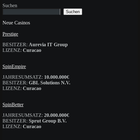
Suchen
Suchen
Neue Casinos
Prestige
BESITZER:
Aurevia IT Group
LIZENZ:
Curacao
SpinEmpire
JAHRESUMSATZ:
10.000.000€
BESITZER:
GBL Solutions N.V.
LIZENZ:
Curacao
SpinBetter
JAHRESUMSATZ:
20.000.000€
BESITZER:
Sprut Group B.V.
LIZENZ:
Curacao