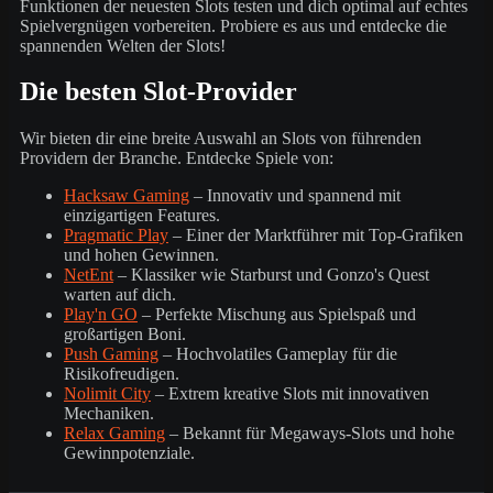
Funktionen der neuesten Slots testen und dich optimal auf echtes
Spielvergnügen vorbereiten. Probiere es aus und entdecke die
spannenden Welten der Slots!
Die besten Slot-Provider
Wir bieten dir eine breite Auswahl an Slots von führenden
Providern der Branche. Entdecke Spiele von:
Hacksaw Gaming
– Innovativ und spannend mit
einzigartigen Features.
Pragmatic Play
– Einer der Marktführer mit Top-Grafiken
und hohen Gewinnen.
NetEnt
– Klassiker wie Starburst und Gonzo's Quest
warten auf dich.
Play'n GO
– Perfekte Mischung aus Spielspaß und
großartigen Boni.
Push Gaming
– Hochvolatiles Gameplay für die
Risikofreudigen.
Nolimit City
– Extrem kreative Slots mit innovativen
Mechaniken.
Relax Gaming
– Bekannt für Megaways-Slots und hohe
Gewinnpotenziale.