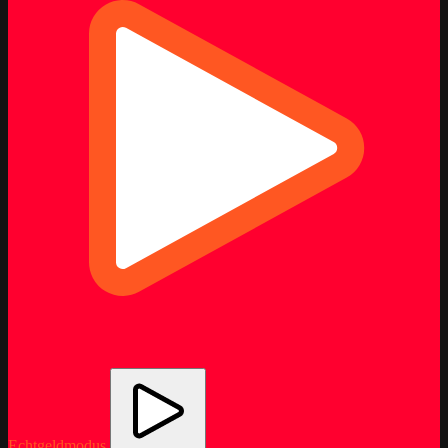
Echtgeldmodus