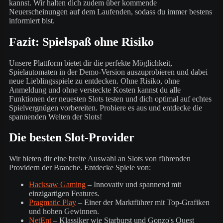
kannst. Wir halten dich zudem über kommende
Neuerscheinungen auf dem Laufenden, sodass du immer bestens
informiert bist.
Fazit: Spielspaß ohne Risiko
Unsere Plattform bietet dir die perfekte Möglichkeit,
Spielautomaten in der Demo-Version auszuprobieren und dabei
neue Lieblingsspiele zu entdecken. Ohne Risiko, ohne
Anmeldung und ohne versteckte Kosten kannst du alle
Funktionen der neuesten Slots testen und dich optimal auf echtes
Spielvergnügen vorbereiten. Probiere es aus und entdecke die
spannenden Welten der Slots!
Die besten Slot-Provider
Wir bieten dir eine breite Auswahl an Slots von führenden
Providern der Branche. Entdecke Spiele von:
Hacksaw Gaming
– Innovativ und spannend mit
einzigartigen Features.
Pragmatic Play
– Einer der Marktführer mit Top-Grafiken
und hohen Gewinnen.
NetEnt
– Klassiker wie Starburst und Gonzo's Quest