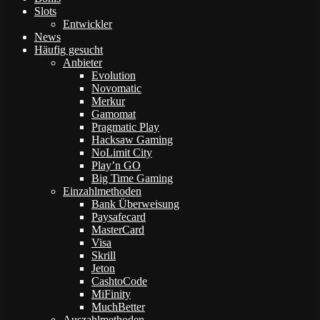
Slots
Entwickler
News
Häufig gesucht
Anbieter
Evolution
Novomatic
Merkur
Gamomat
Pragmatic Play
Hacksaw Gaming
NoLimit City
Play’n GO
Big Time Gaming
Einzahlmethoden
Bank Überweisung
Paysafecard
MasterCard
Visa
Skrill
Jeton
CashtoCode
MiFinity
MuchBetter
Auszahlmethoden