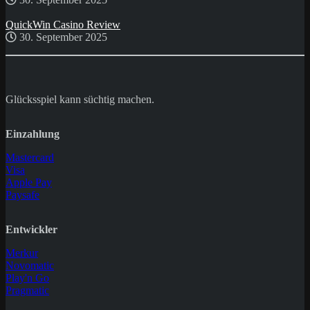
QuickWin Casino Review
30. September 2025
Glücksspiel kann süchtig machen.
Einzahlung
Mastercard
Visa
Apple Pay
Paysafe
Entwickler
Merkur
Novomatic
Play'n Go
Pragmatic