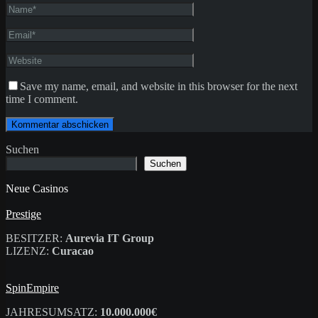
Save my name, email, and website in this browser for the next
time I comment.
Suchen
Suchen
Neue Casinos
Prestige
BESITZER:
Aurevia IT Group
LIZENZ:
Curacao
SpinEmpire
JAHRESUMSATZ:
10.000.000€