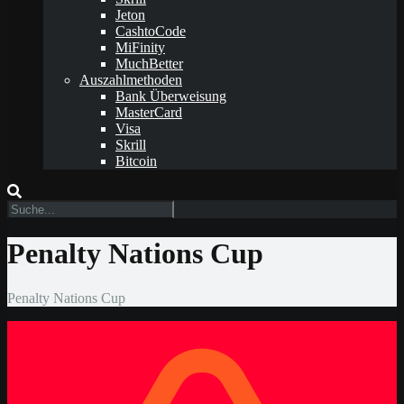
Jeton
CashtoCode
MiFinity
MuchBetter
Auszahlmethoden
Bank Überweisung
MasterCard
Visa
Skrill
Bitcoin
Penalty Nations Cup
Penalty Nations Cup