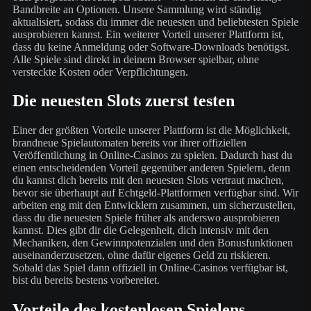
Bandbreite an Optionen. Unsere Sammlung wird ständig
aktualisiert, sodass du immer die neuesten und beliebtesten Spiele
ausprobieren kannst. Ein weiterer Vorteil unserer Plattform ist,
dass du keine Anmeldung oder Software-Downloads benötigst.
Alle Spiele sind direkt in deinem Browser spielbar, ohne
versteckte Kosten oder Verpflichtungen.
Die neuesten Slots zuerst testen
Einer der größten Vorteile unserer Plattform ist die Möglichkeit,
brandneue Spielautomaten bereits vor ihrer offiziellen
Veröffentlichung in Online-Casinos zu spielen. Dadurch hast du
einen entscheidenden Vorteil gegenüber anderen Spielern, denn
du kannst dich bereits mit den neuesten Slots vertraut machen,
bevor sie überhaupt auf Echtgeld-Plattformen verfügbar sind. Wir
arbeiten eng mit den Entwicklern zusammen, um sicherzustellen,
dass du die neuesten Spiele früher als anderswo ausprobieren
kannst. Dies gibt dir die Gelegenheit, dich intensiv mit den
Mechaniken, den Gewinnpotenzialen und den Bonusfunktionen
auseinanderzusetzen, ohne dafür eigenes Geld zu riskieren.
Sobald das Spiel dann offiziell in Online-Casinos verfügbar ist,
bist du bereits bestens vorbereitet.
Vorteile des kostenlosen Spielens