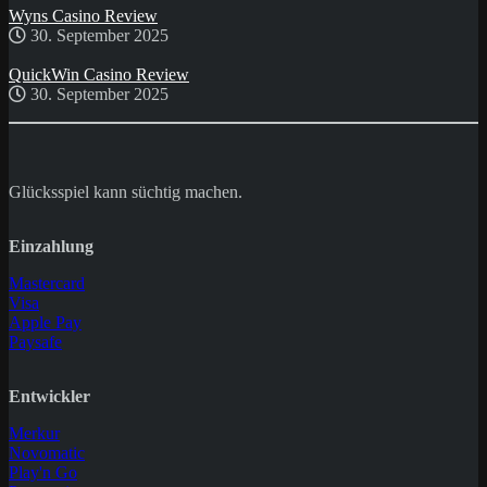
Wyns Casino Review
30. September 2025
QuickWin Casino Review
30. September 2025
Glücksspiel kann süchtig machen.
Einzahlung
Mastercard
Visa
Apple Pay
Paysafe
Entwickler
Merkur
Novomatic
Play'n Go