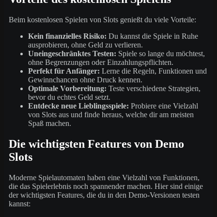
Beim kostenlosen Spielen von Slots genießt du viele Vorteile:
Kein finanzielles Risiko:
Du kannst die Spiele in Ruhe
ausprobieren, ohne Geld zu verlieren.
Uneingeschränktes Testen:
Spiele so lange du möchtest,
ohne Begrenzungen oder Einzahlungspflichten.
Perfekt für Anfänger:
Lerne die Regeln, Funktionen und
Gewinnchancen ohne Druck kennen.
Optimale Vorbereitung:
Teste verschiedene Strategien,
bevor du echtes Geld setzt.
Entdecke neue Lieblingsspiele:
Probiere eine Vielzahl
von Slots aus und finde heraus, welche dir am meisten
Spaß machen.
Die wichtigsten Features von Demo
Slots
Moderne Spielautomaten haben eine Vielzahl von Funktionen,
die das Spielerlebnis noch spannender machen. Hier sind einige
der wichtigsten Features, die du in den Demo-Versionen testen
kannst: