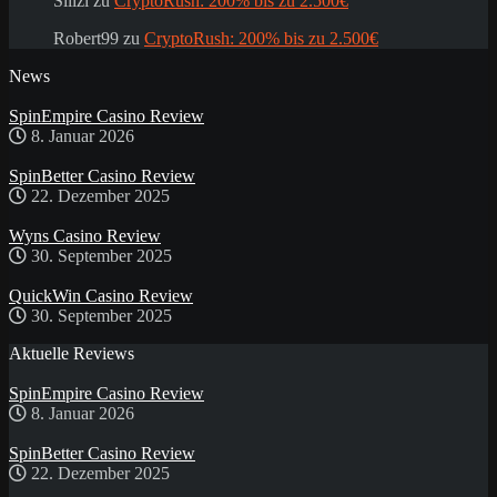
Silizi
zu
CryptoRush: 200% bis zu 2.500€
Robert99
zu
CryptoRush: 200% bis zu 2.500€
News
SpinEmpire Casino Review
8. Januar 2026
SpinBetter Casino Review
22. Dezember 2025
Wyns Casino Review
30. September 2025
QuickWin Casino Review
30. September 2025
Aktuelle Reviews
SpinEmpire Casino Review
8. Januar 2026
SpinBetter Casino Review
22. Dezember 2025