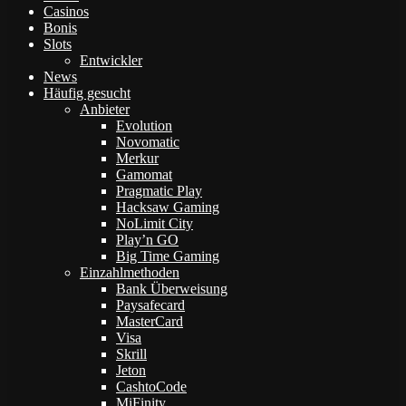
Casinos
Bonis
Slots
Entwickler
News
Häufig gesucht
Anbieter
Evolution
Novomatic
Merkur
Gamomat
Pragmatic Play
Hacksaw Gaming
NoLimit City
Play’n GO
Big Time Gaming
Einzahlmethoden
Bank Überweisung
Paysafecard
MasterCard
Visa
Skrill
Jeton
CashtoCode
MiFinity