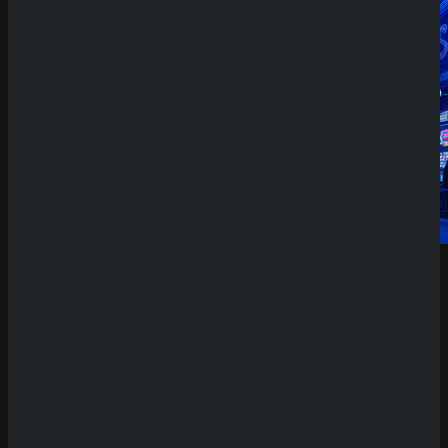
Demo Spiel
Willkommen auf unserer Plattform für Demo
Slots! Hier hast du die einzigartige Möglichkeit,
eine riesige Auswahl an Spielautomaten
kostenlos und ohne Risiko zu testen. Unsere
Seite bietet dir den Vorteil, die neuesten Slots
oft bis zu zwei Wochen vor ihrer offiziellen
Veröffentlichung in Online-Casinos
ausprobieren zu können. Das bedeutet, dass du