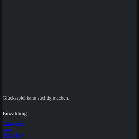
Save my name, email, and website in this
browser for the next time I comment.
Glücksspiel kann süchtig machen.
Einzahlung
Mastercard
Visa
Apple Pay