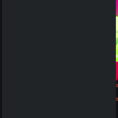
Review
QuickWin
Casino
Review
Betista
Casino
Review
Neueste
Kommenta
Alex
zu
Dazard
rami
zu
CryptoRus
Jens
zu
CryptoRush
200% bis
zu 2.500€
Silizi
zu