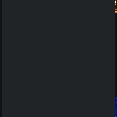
Demo Spiel
Demo Spiel