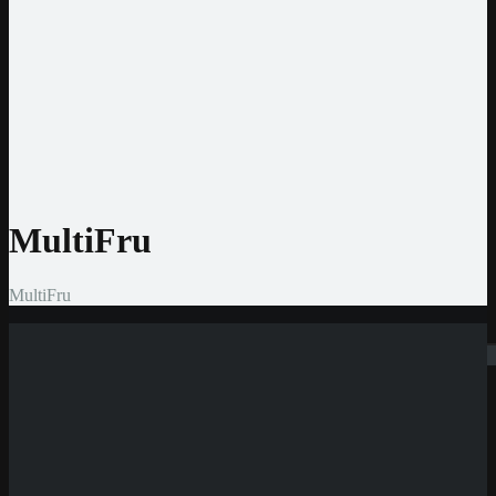
Jeton
CashtoCode
MiFinity
MuchBetter
Auszahlmethoden
Bank Überweisung
MasterCard
Visa
Skrill
Bitcoin
MultiFru
MultiFru
Suchen
Neue Casinos