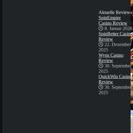
30. September
2025
Aktuelle Reviews
SpinEmpire
Casino Review
8. Januar 2026
SpinBetter Casino
Review
22. Dezember
2025
Wyns Casino
Review
30. September
2025
QuickWin Casino
Review
30. September
2025
Demo Spiel