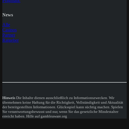
Pragmatic
News
Alle
Casinos
Partner
Ratgeber
Hinweis
Die Inhalte dienen ausschließlich zu Informationszwecken. Wir
übernehmen keine Haftung für die Richtigkeit, Vollständigkeit und Aktualität
der bereitgestellten Informationen. Glücksspiel kann süchtig machen. Spielen
Sie verantwortungsbewusst und nur, wenn Sie das gesetzliche Mindestalter
erreicht haben. Hilfe auf gambleaware.org