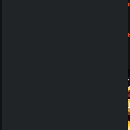
Echtgeldmodus
CryptoRush
Demoversion
200% bis
zu 2.500€
Having issues with
Mr Mammoth
?
Robert99
zu
CryptoRush
200% bis
zu 2.500€
Submit
Sicher dir einen 100% Bonus bis 500€ und spiele
Mr Mammoth
News
Try Our Featured Games
SpinEmpire Casino
Review
8. Januar 2026
SpinBetter Casino
Review
22. Dezember
2025
Wyns Casino Revie
30. September
2025
QuickWin Casino
Review