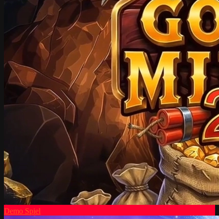
Demo Spiel