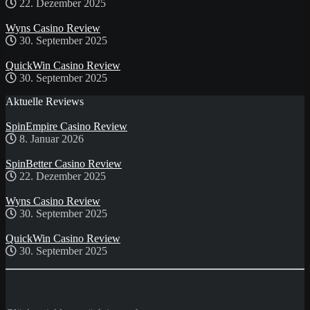
22. Dezember 2025
Wyns Casino Review
30. September 2025
QuickWin Casino Review
30. September 2025
Aktuelle Reviews
SpinEmpire Casino Review
8. Januar 2026
SpinBetter Casino Review
22. Dezember 2025
Wyns Casino Review
30. September 2025
QuickWin Casino Review
30. September 2025