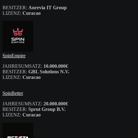
BESITZER:
Aurevia IT Group
LIZENZ:
Curacao
SpinEmpire
JAHRESUMSATZ:
10.000.000€
BESITZER:
GBL Solutions N.V.
LIZENZ:
Curacao
SpinBetter
JAHRESUMSATZ:
20.000.000€
BESITZER:
Sprut Group B.V.
LIZENZ:
Curacao