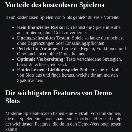
Vorteile des kostenlosen Spielens
Beim kostenlosen Spielen von Slots genießt du viele Vorteile:
Kein finanzielles Risiko:
Du kannst die Spiele in Ruhe
ausprobieren, ohne Geld zu verlieren.
Uneingeschränktes Testen:
Spiele so lange du möchtest,
ohne Begrenzungen oder Einzahlungspflichten.
Perfekt für Anfänger:
Lerne die Regeln, Funktionen und
Gewinnchancen ohne Druck kennen.
Optimale Vorbereitung:
Teste verschiedene Strategien,
bevor du echtes Geld setzt.
Entdecke neue Lieblingsspiele:
Probiere eine Vielzahl
von Slots aus und finde heraus, welche dir am meisten
Spaß machen.
Die wichtigsten Features von Demo
Slots
Moderne Spielautomaten haben eine Vielzahl von Funktionen,
die das Spielerlebnis noch spannender machen. Hier sind einige
der wichtigsten Features, die du in den Demo-Versionen testen
kannst: