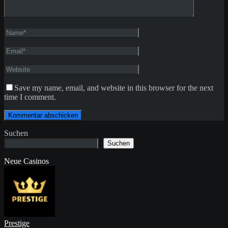
Save my name, email, and website in this browser for the next
time I comment.
Suchen
Suchen
Neue Casinos
Prestige