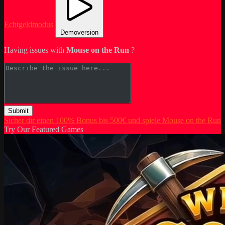
Echtgeldmodus
Demoversion
Having issues with
Mouse on the Run
?
Submit
Sicher dir einen 100% Bonus bis 500€ und spiele Mouse on the Run
Try Our Featured Games