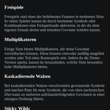
Freispiele
Freispiele sind eines der beliebtesten Features in modernen Slots.
In vielen Spielen kannst du durch bestimmte Symbole oder
Kombinationen eine Freispielrunde aktivieren, in der du ohne
eigenen Einsatz drehst und trotzdem Gewinne erzielen kannst.
Multiplikatoren
Einige Slots bieten Multiplikatoren, die deine Gewinne
vervielfachen können. Diese können entweder zufällig ausgelöst
werden oder Teil eines Bonusspiels sein. Indem du die Demo-
Version spielst, kannst du herausfinden, welche Slots besonders
hohe Multiplikatoren bieten.
Kaskadierende Walzen
Bei kaskadierenden Walzen verschwinden gewinnende Symbole
und machen Platz für neue Symbole, die von oben nachrutschen.
Dies kann zu mehreren aufeinanderfolgenden Gewinnen in einer
einzigen Drehung führen.
Sticky Wilds