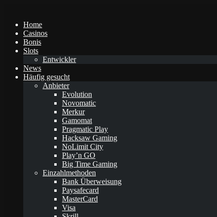
Home
Casinos
Bonis
Slots
Entwickler
News
Häufig gesucht
Anbieter
Evolution
Novomatic
Merkur
Gamomat
Pragmatic Play
Hacksaw Gaming
NoLimit City
Play’n GO
Big Time Gaming
Einzahlmethoden
Bank Überweisung
Paysafecard
MasterCard
Visa
Skrill