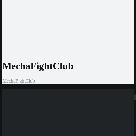
Jeton
CashtoCode
MiFinity
MuchBetter
Auszahlmethoden
Bank Überweisung
MasterCard
Visa
Skrill
Bitcoin
MechaFightClub
MechaFightClub
Suchen
Neue Casinos