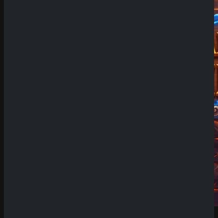
Demo Spiel