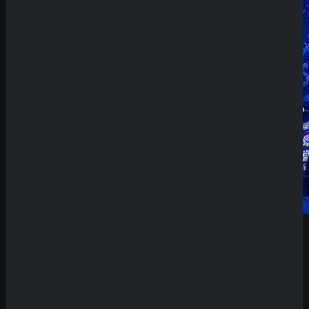
Demo Spiel
Willkommen auf unserer Plattform für Demo
Slots! Hier hast du die einzigartige Möglichkeit,
eine riesige Auswahl an Spielautomaten
kostenlos und ohne Risiko zu testen. Unsere