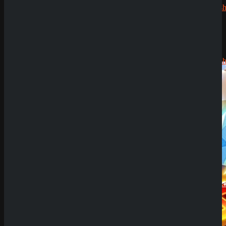
CryptoRush
200% bis
zu 2.500€
Submit
Sicher dir einen 100% Bonus bis 500€ und spiele
Robert99
Master Raccoon
zu
Try Our Featured Games
CryptoRush
200% bis
zu 2.500€
News
SpinEmpire Casino
Review
8. Januar 2026
SpinBetter Casino
Review
22. Dezember
2025
Wyns Casino Revie
30. September
2025
QuickWin Casino
Review