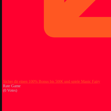
Sicher dir einen 100% Bonus bis 500€ und spiele Manic Fairy
Rate Game
(
0
Votes)