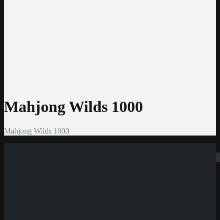
Jeton
CashtoCode
MiFinity
MuchBetter
Auszahlmethoden
Bank Überweisung
MasterCard
Visa
Skrill
Bitcoin
Mahjong Wilds 1000
Mahjong Wilds 1000
Suchen
Neue Casinos