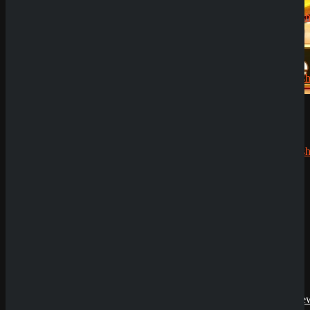
Jens
zu
CryptoRush
200% bis
zu 2.500€
Silizi
zu
CryptoRush
200% bis
zu 2.500€
Demo Spiel
Robert99
zu
CryptoRush
200% bis
zu 2.500€
News
SpinEmpire Casino
Review
8. Januar 2026
SpinBetter Casino
Review
22. Dezember
2025
Wyns Casino Revie