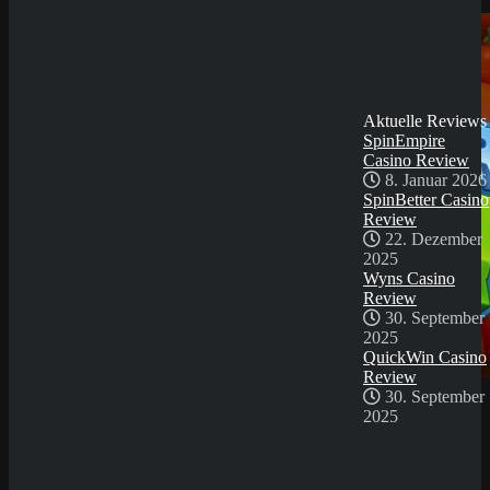
30. September
Demo Spiel
2025
QuickWin Casino
Review
30. September
2025
Aktuelle Reviews
SpinEmpire
Casino Review
8. Januar 2026
SpinBetter Casino
Review
22. Dezember
2025
Wyns Casino
Review
30. September
2025
QuickWin Casino
Review
Demo Spiel
30. September
2025
Willkommen auf unserer Plattform für Demo
Slots! Hier hast du die einzigartige Möglichkeit,