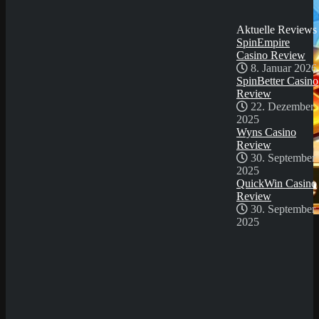
30. September
2025
Aktuelle Reviews
SpinEmpire
Casino Review
8. Januar 2026
SpinBetter Casino
Review
22. Dezember
2025
Wyns Casino
Review
30. September
2025
QuickWin Casino
Review
30. September
2025
Demo Spiel