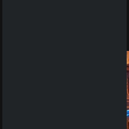
Demo Spiel