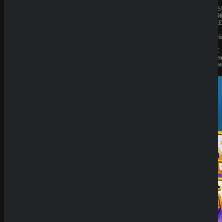
JAHRESUMSATZ:
JAHRES
1.000.000€
1.000.00
BESITZER:
BESITZE
Liernin
Liernin
Enterprises
Enterpri
LTD
LTD
LIZENZ:
LIZENZ:
Komoren
Komore
(Anjouan)
(Anjoua
Neueste
Beiträge
SpinEmpir
e Casino
Review
SpinBetter
Casino
Review
Wyns
Casino