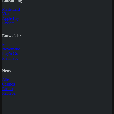
Einzahlung
Mastercard
Visa
Apple Pay
Paysafe
Entwickler
Merkur
Novomatic
Play'n Go
Pragmatic
News
Alle
Casinos
Partner
Ratgeber