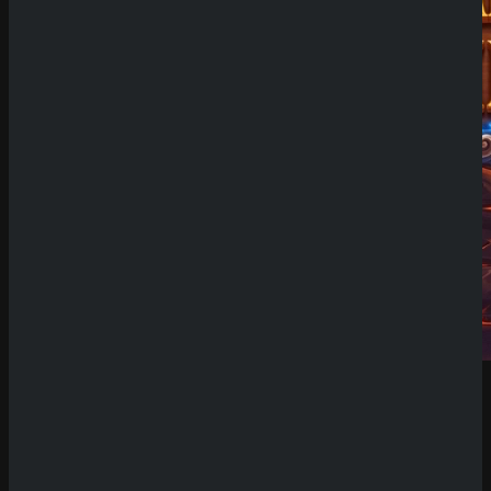
Demo Spiel
Willkommen auf unserer Plattform für Demo
Slots! Hier hast du die einzigartige Möglichkeit,
eine riesige Auswahl an Spielautomaten