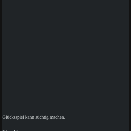
Save my name, email, and website in this
browser for the next time I comment.
Glücksspiel kann süchtig machen.