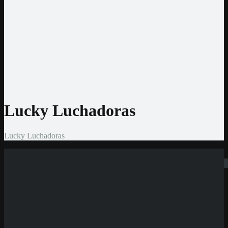
Jeton
CashtoCode
MiFinity
MuchBetter
Auszahlmethoden
Bank Überweisung
MasterCard
Visa
Skrill
Bitcoin
Lucky Luchadoras
Lucky Luchadoras
Suchen
Neue Casinos