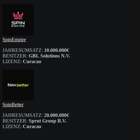
SpinEmpire
JAHRESUMSATZ:
10.000.000€
BESITZER:
GBL Solutions N.V.
LIZENZ:
Curacao
SpinBetter
JAHRESUMSATZ:
20.000.000€
BESITZER:
Sprut Group B.V.
LIZENZ:
Curacao