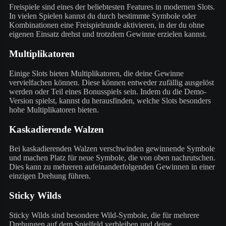
Freispiele sind eines der beliebtesten Features in modernen Slots.
In vielen Spielen kannst du durch bestimmte Symbole oder
Kombinationen eine Freispielrunde aktivieren, in der du ohne
eigenen Einsatz drehst und trotzdem Gewinne erzielen kannst.
Multiplikatoren
Einige Slots bieten Multiplikatoren, die deine Gewinne
vervielfachen können. Diese können entweder zufällig ausgelöst
werden oder Teil eines Bonusspiels sein. Indem du die Demo-
Version spielst, kannst du herausfinden, welche Slots besonders
hohe Multiplikatoren bieten.
Kaskadierende Walzen
Bei kaskadierenden Walzen verschwinden gewinnende Symbole
und machen Platz für neue Symbole, die von oben nachrutschen.
Dies kann zu mehreren aufeinanderfolgenden Gewinnen in einer
einzigen Drehung führen.
Sticky Wilds
Sticky Wilds sind besondere Wild-Symbole, die für mehrere
Drehungen auf dem Spielfeld verbleiben und deine