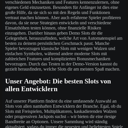
verschiedenen Mechaniken und Features kennenzulernen, ohne
eigenes Geld einzusetzen. Besonders für Anfänger ist dies eine
große Hilfe, da sie sich so mit den Regeln und Funktionen
vertraut machen können. Aber auch erfahrene Spieler profitieren
davon, da sie neue Strategien entwickeln und verschiedene
Einsatzhöhen testen können, ohne finanzielle Risiken
einzugehen. Darüber hinaus geben Demo Slots dir die
Gelegenheit, herauszufinden, welche Art von Automatenspiel am
besten zu deinem persönlichen Geschmack passt. Manche
Spieler bevorzugen klassische Slots mit wenigen Walzen und
einfachen Symbolen, während andere moderne Slots mit
zahlreichen Features und komplizierten Bonusmechaniken
bevorzugen. Durch das Testen in der Demo-Version kannst du
gezielt herausfinden, welche Slots dir am meisten Spaß machen.
Unser Angebot: Die besten Slots von
allen Entwicklern
Auf unserer Plattform findest du eine umfassende Auswahl an
Slots von allen namhaften Entwicklern der Branche. Egal, ob du
Slots mit Freispielen, Multiplikatoren, kaskadierenden Walzen
oder progressiven Jackpots suchst – wir bieten dir eine riesige
Bandbreite an Optionen. Unsere Sammlung wird ständig
aktualisiert, sodass du immer die neuesten und beliebtesten Spiele