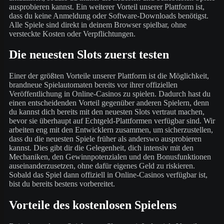
ausprobieren kannst. Ein weiterer Vorteil unserer Plattform ist,
dass du keine Anmeldung oder Software-Downloads benötigst.
Alle Spiele sind direkt in deinem Browser spielbar, ohne
versteckte Kosten oder Verpflichtungen.
Die neuesten Slots zuerst testen
Einer der größten Vorteile unserer Plattform ist die Möglichkeit,
brandneue Spielautomaten bereits vor ihrer offiziellen
Veröffentlichung in Online-Casinos zu spielen. Dadurch hast du
einen entscheidenden Vorteil gegenüber anderen Spielern, denn
du kannst dich bereits mit den neuesten Slots vertraut machen,
bevor sie überhaupt auf Echtgeld-Plattformen verfügbar sind. Wir
arbeiten eng mit den Entwicklern zusammen, um sicherzustellen,
dass du die neuesten Spiele früher als anderswo ausprobieren
kannst. Dies gibt dir die Gelegenheit, dich intensiv mit den
Mechaniken, den Gewinnpotenzialen und den Bonusfunktionen
auseinanderzusetzen, ohne dafür eigenes Geld zu riskieren.
Sobald das Spiel dann offiziell in Online-Casinos verfügbar ist,
bist du bereits bestens vorbereitet.
Vorteile des kostenlosen Spielens