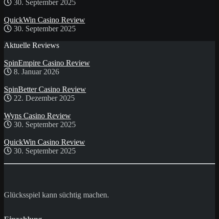
30. September 2025
QuickWin Casino Review
30. September 2025
Aktuelle Reviews
SpinEmpire Casino Review
8. Januar 2026
SpinBetter Casino Review
22. Dezember 2025
Wyns Casino Review
30. September 2025
QuickWin Casino Review
30. September 2025
Glücksspiel kann süchtig machen.