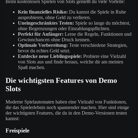
Beim kostenlosen Spielen von Slots genießt du viele Vorteile:
Kein finanzielles Risiko:
Du kannst die Spiele in Ruhe
ausprobieren, ohne Geld zu verlieren.
Uneingeschränktes Testen:
Spiele so lange du möchtest,
ohne Begrenzungen oder Einzahlungspflichten.
Perfekt für Anfänger:
Lerne die Regeln, Funktionen und
Gewinnchancen ohne Druck kennen.
Optimale Vorbereitung:
Teste verschiedene Strategien,
bevor du echtes Geld setzt.
Entdecke neue Lieblingsspiele:
Probiere eine Vielzahl
von Slots aus und finde heraus, welche dir am meisten
Spaß machen.
Die wichtigsten Features von Demo
Slots
Moderne Spielautomaten haben eine Vielzahl von Funktionen,
die das Spielerlebnis noch spannender machen. Hier sind einige
der wichtigsten Features, die du in den Demo-Versionen testen
kannst:
Freispiele