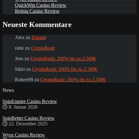
QuickWin Casino Review
Betista Casino Review
Neueste Kommentare
Alex
zu
Dazard
rami
zu
CryptoRush
Jens
zu
CryptoRush: 200% bis zu 2.500€
Silizi
zu
CryptoRush: 200% bis zu 2.500€
Robert99
zu
CryptoRush: 200% bis zu 2.500€
News
SpinEmpire Casino Review
8. Januar 2026
SpinBetter Casino Review
22. Dezember 2025
Wyns Casino Review