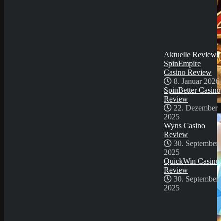
30. September
2025
QuickWin Casino
Review
30. September
2025
Aktuelle Reviews
SpinEmpire
Casino Review
8. Januar 2026
SpinBetter Casino
Review
22. Dezember
Demo Spiel
2025
Wyns Casino
Review
30. September
2025
QuickWin Casino
Review
30. September
2025