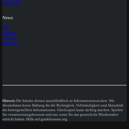
Pragmatic
News
Alle
Casinos
Partner
Ratgeber
Hinweis
Die Inhalte dienen ausschließlich zu Informationszwecken. Wir
übernehmen keine Haftung für die Richtigkeit, Vollständigkeit und Aktualität
der bereitgestellten Informationen. Glücksspiel kann süchtig machen. Spielen
Sie verantwortungsbewusst und nur, wenn Sie das gesetzliche Mindestalter
erreicht haben. Hilfe auf gambleaware.org