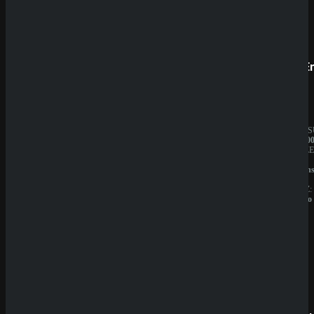
Prestige
SpinE
BESITZER:
JAHRES
Aurevia
10.000.0
IT
BESITZE
Group
GBL
LIZENZ:
Solution
Curacao
N.V.
LIZENZ:
Curacao