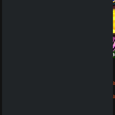
Review
QuickWin
Casino
Review
Betista
Casino
Review
Neueste
Kommenta
Alex
zu
Dazard
rami
zu
CryptoRus
Jens
zu
CryptoRush
200% bis
zu 2.500€
Silizi
zu