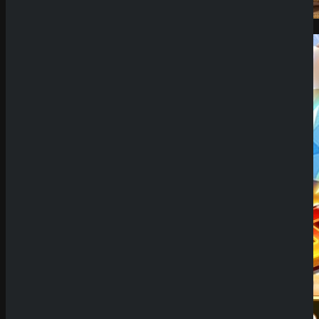
Demo Spiel