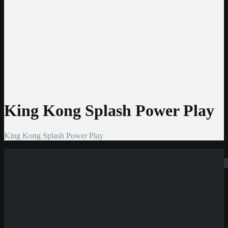
Jeton
CashtoCode
MiFinity
MuchBetter
Auszahlmethoden
Bank Überweisung
MasterCard
Visa
Skrill
Bitcoin
King Kong Splash Power Play
King Kong Splash Power Play
Suchen
Neue Casinos