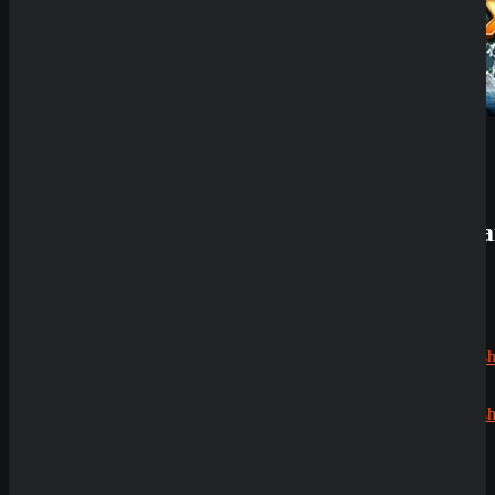
Review
QuickWin
Casino
Review
Betista
Casino
Review
Neueste
Kommenta
Alex
zu
Dazard
rami
zu
CryptoRus
Jens
zu
CryptoRush
200% bis
zu 2.500€
Silizi
zu