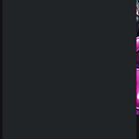
Demo Spiel
Willkommen auf unserer Plattform für Demo