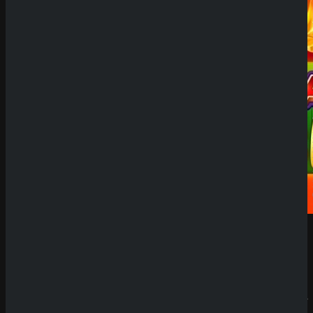
Neueste
Beiträge
SpinEmpir
e Casino