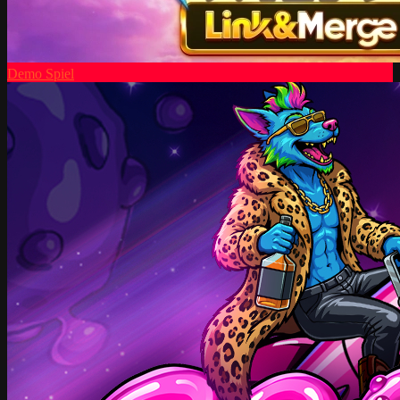
Demo Spiel