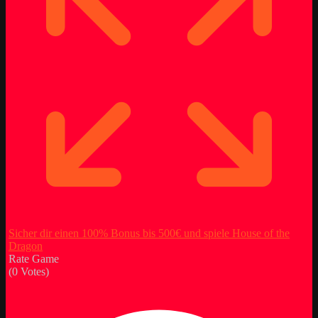
Sicher dir einen 100% Bonus bis 500€ und spiele House of the
Dragon
Rate Game
(
0
Votes)