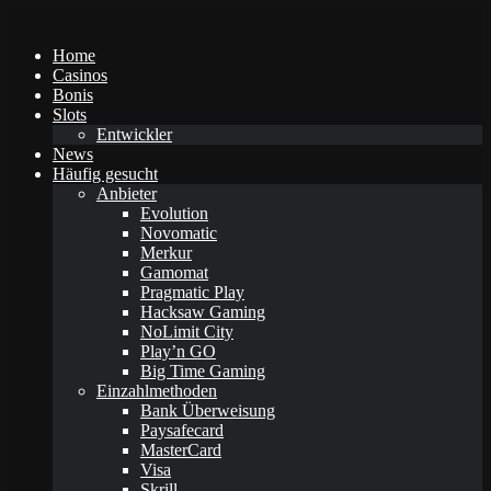
Home
Casinos
Bonis
Slots
Entwickler
News
Häufig gesucht
Anbieter
Evolution
Novomatic
Merkur
Gamomat
Pragmatic Play
Hacksaw Gaming
NoLimit City
Play’n GO
Big Time Gaming
Einzahlmethoden
Bank Überweisung
Paysafecard
MasterCard
Visa
Skrill