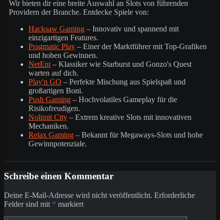
Wir bieten dir eine breite Auswahl an Slots von führenden
Providern der Branche. Entdecke Spiele von:
Hacksaw Gaming
– Innovativ und spannend mit
einzigartigen Features.
Pragmatic Play
– Einer der Marktführer mit Top-Grafiken
und hohen Gewinnen.
NetEnt
– Klassiker wie Starburst und Gonzo's Quest
warten auf dich.
Play'n GO
– Perfekte Mischung aus Spielspaß und
großartigen Boni.
Push Gaming
– Hochvolatiles Gameplay für die
Risikofreudigen.
Nolimit City
– Extrem kreative Slots mit innovativen
Mechaniken.
Relax Gaming
– Bekannt für Megaways-Slots und hohe
Gewinnpotenziale.
Schreibe einen Kommentar
Deine E-Mail-Adresse wird nicht veröffentlicht.
Erforderliche
Felder sind mit
*
markiert