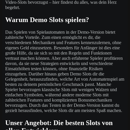
Video-Slots bevorzugst – hier findest du alles, was dein Herz
begehrt.
Warum Demo Slots spielen?
Das Spielen von Spielautomaten in der Demo-Version bietet
zahlreiche Vorteile. Zum einen ermöglicht es dir, die
verschiedenen Mechaniken und Features kennenzulernen, ohne
eigenes Geld einzusetzen. Besonders für Anfänger ist dies eine
große Hilfe, da sie sich so mit den Regeln und Funktionen
vertraut machen können. Aber auch erfahrene Spieler profitieren
davon, da sie neue Strategien entwickeln und verschiedene
Einsatzhöhen testen können, ohne finanzielle Risiken
einzugehen. Darüber hinaus geben Demo Slots dir die
Gelegenheit, herauszufinden, welche Art von Automatenspiel am
besten zu deinem persönlichen Geschmack passt. Manche
Spieler bevorzugen klassische Slots mit wenigen Walzen und
einfachen Symbolen, während andere moderne Slots mit
zahlreichen Features und komplizierten Bonusmechaniken
bevorzugen. Durch das Testen in der Demo-Version kannst du
gezielt herausfinden, welche Slots dir am meisten Spaß machen.
Unser Angebot: Die besten Slots von