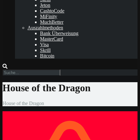
Jeton
CashtoCode
MiFinity
MuchBetter
Auszahlmethoden
Bank Überweisung
MasterCard
Visa
Skrill
Bitcoin
House of the Dragon
House of the Dragon