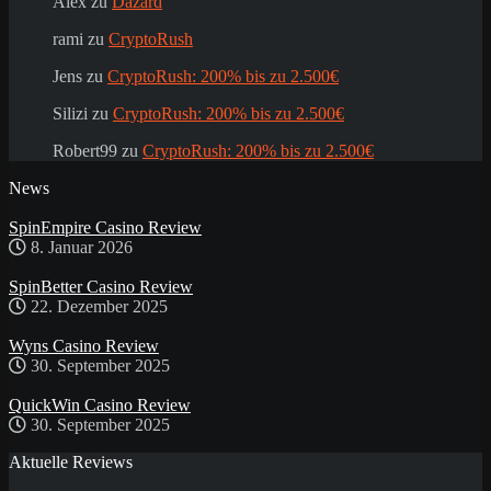
Alex
zu
Dazard
rami
zu
CryptoRush
Jens
zu
CryptoRush: 200% bis zu 2.500€
Silizi
zu
CryptoRush: 200% bis zu 2.500€
Robert99
zu
CryptoRush: 200% bis zu 2.500€
News
SpinEmpire Casino Review
8. Januar 2026
SpinBetter Casino Review
22. Dezember 2025
Wyns Casino Review
30. September 2025
QuickWin Casino Review
30. September 2025
Aktuelle Reviews