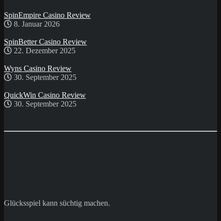
SpinEmpire Casino Review
8. Januar 2026
SpinBetter Casino Review
22. Dezember 2025
Wyns Casino Review
30. September 2025
QuickWin Casino Review
30. September 2025
Glücksspiel kann süchtig machen.