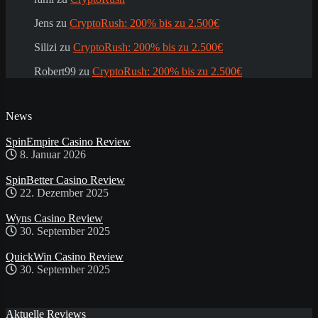
Jens
zu
CryptoRush: 200% bis zu 2.500€
Silizi
zu
CryptoRush: 200% bis zu 2.500€
Robert99
zu
CryptoRush: 200% bis zu 2.500€
News
SpinEmpire Casino Review
8. Januar 2026
SpinBetter Casino Review
22. Dezember 2025
Wyns Casino Review
30. September 2025
QuickWin Casino Review
30. September 2025
Aktuelle Reviews