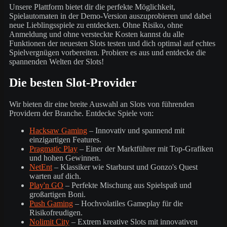
Unsere Plattform bietet dir die perfekte Möglichkeit,
Spielautomaten in der Demo-Version auszuprobieren und dabei
neue Lieblingsspiele zu entdecken. Ohne Risiko, ohne
Anmeldung und ohne versteckte Kosten kannst du alle
Funktionen der neuesten Slots testen und dich optimal auf echtes
Spielvergnügen vorbereiten. Probiere es aus und entdecke die
spannenden Welten der Slots!
Die besten Slot-Provider
Wir bieten dir eine breite Auswahl an Slots von führenden
Providern der Branche. Entdecke Spiele von:
Hacksaw Gaming
– Innovativ und spannend mit
einzigartigen Features.
Pragmatic Play
– Einer der Marktführer mit Top-Grafiken
und hohen Gewinnen.
NetEnt
– Klassiker wie Starburst und Gonzo's Quest
warten auf dich.
Play'n GO
– Perfekte Mischung aus Spielspaß und
großartigen Boni.
Push Gaming
– Hochvolatiles Gameplay für die
Risikofreudigen.
Nolimit City
– Extrem kreative Slots mit innovativen