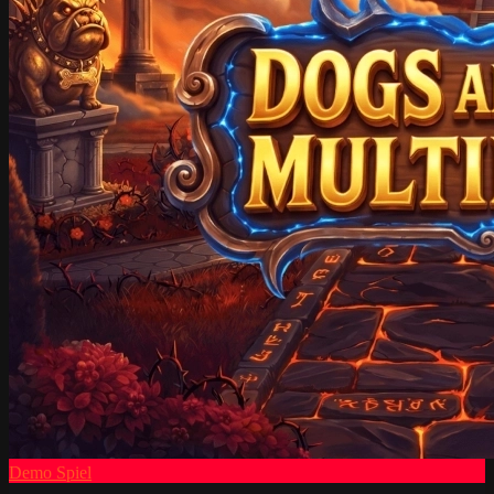
Demo Spiel