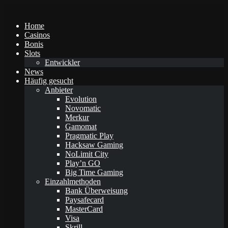
Home
Casinos
Bonis
Slots
Entwickler
News
Häufig gesucht
Anbieter
Evolution
Novomatic
Merkur
Gamomat
Pragmatic Play
Hacksaw Gaming
NoLimit City
Play’n GO
Big Time Gaming
Einzahlmethoden
Bank Überweisung
Paysafecard
MasterCard
Visa
Skrill