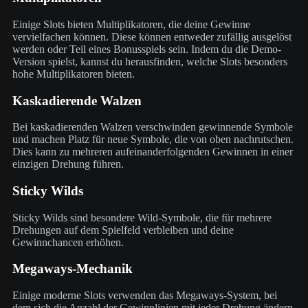
Einige Slots bieten Multiplikatoren, die deine Gewinne
vervielfachen können. Diese können entweder zufällig ausgelöst
werden oder Teil eines Bonusspiels sein. Indem du die Demo-
Version spielst, kannst du herausfinden, welche Slots besonders
hohe Multiplikatoren bieten.
Kaskadierende Walzen
Bei kaskadierenden Walzen verschwinden gewinnende Symbole
und machen Platz für neue Symbole, die von oben nachrutschen.
Dies kann zu mehreren aufeinanderfolgenden Gewinnen in einer
einzigen Drehung führen.
Sticky Wilds
Sticky Wilds sind besondere Wild-Symbole, die für mehrere
Drehungen auf dem Spielfeld verbleiben und deine
Gewinnchancen erhöhen.
Megaways-Mechanik
Einige moderne Slots verwenden das Megaways-System, bei
dem sich die Anzahl der Gewinnlinien mit jeder Drehung ändern