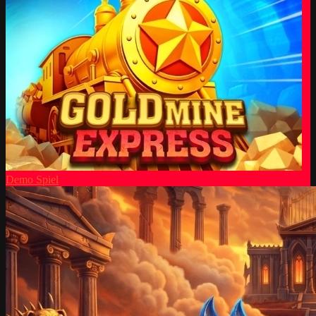
Demo Spiel