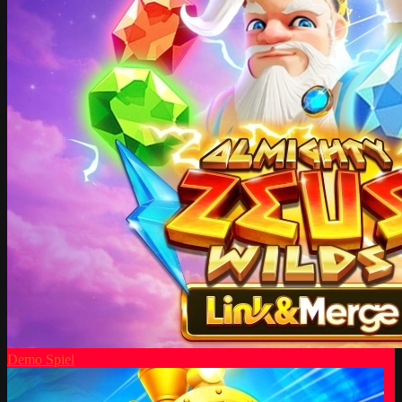
Demo Spiel