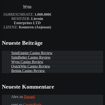
Wyns
JAHRESUMSATZ:
1.000.000€
BESITZER:
Liernin
Enterprises LTD
LIZENZ:
Komoren (Anjouan)
Neueste Beiträge
SpinEmpire Casino Review
SpinBetter Casino Review
Wyns Casino Review
QuickWin Casino Review
Betista Casino Review
Neueste Kommentare
Alex
zu
Dazard
rami
zu
CryptoRush