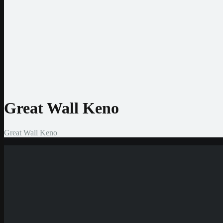
Aus
Great Wall Keno
Great Wall Keno