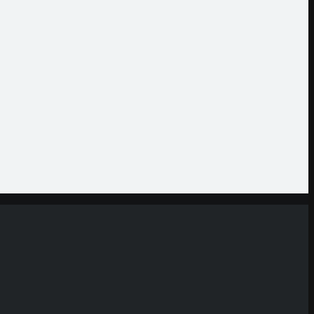
Suchen
Suchen
Neue Casinos
Prestige