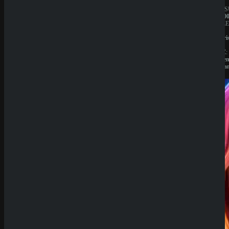
JAHRESUMSATZ:
JAHRES
1.000.000€
1.000.00
BESITZER:
BESITZE
Liernin
Liernin
Enterprises
Enterpri
LTD
LTD
LIZENZ:
LIZENZ:
Komoren
Komore
(Anjouan)
(Anjoua
Neueste
Beiträge
SpinEmpir
e Casino
Review
SpinBetter
Casino
Review
Wyns
Casino