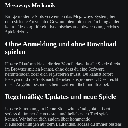
Megaways-Mechanik
Einige moderne Slots verwenden das Megaways-System, bei
dem sich die Anzahl der Gewinnlinien mit jeder Drehung ändern
kann. Dies sorgt für ein dynamisches und abwechslungsreiches
Spielerlebnis.
Ohne Anmeldung und ohne Download
spielen
Unsere Plattform bietet dir den Vorteil, dass du alle Spiele direkt
im Browser spielen kannst, ohne dass du eine Software
herunterladen oder dich registrieren musst. Du kannst sofort
loslegen und die Slots nach Belieben ausprobieren. Dies macht
unser Angebot besonders benutzerfreundlich und flexibel.
Regelmäßige Updates und neue Spiele
Unsere Sammlung an Demo Slots wird ständig aktualisiert,
sodass du immer die neuesten und beliebtesten Titel spielen
kannst. Wir halten dich zudem über kommende
Neuerscheinungen auf dem Laufenden, sodass du immer bestens