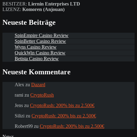
BESITZER:
Liernin Enterprises LTD
LIZENZ:
Komoren (Anjouan)
Neueste Beiträge
SpinEmpire Casino Review
SpinBetter Casino Review
Wyns Casino Review
QuickWin Casino Review
Betista Casino Review
Neueste Kommentare
Alex
zu
Dazard
rami
zu
CryptoRush
Jens
zu
CryptoRush: 200% bis zu 2.500€
Silizi
zu
CryptoRush: 200% bis zu 2.500€
Robert99
zu
CryptoRush: 200% bis zu 2.500€
News