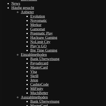
News
Häufig gesucht
Anbieter
Evolution
Novomatic
Merkur
Gamomat
Pragmatic Play
Hacksaw Gaming
NoLimit City
Play’n GO
Big Time Gaming
Einzahlmethoden
Bank Überweisung
Paysafecard
MasterCard
Visa
Skrill
Jeton
CashtoCode
MiFinity
MuchBetter
Auszahlmethoden
Bank Überweisung
MasterCard