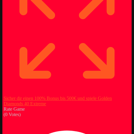
Sicher dir einen 100% Bonus bis 500€ und spiele Golden
Diamonds 40 Extreme
Rate Game
(
0
Votes)