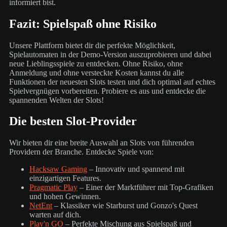
informiert bist.
Fazit: Spielspaß ohne Risiko
Unsere Plattform bietet dir die perfekte Möglichkeit,
Spielautomaten in der Demo-Version auszuprobieren und dabei
neue Lieblingsspiele zu entdecken. Ohne Risiko, ohne
Anmeldung und ohne versteckte Kosten kannst du alle
Funktionen der neuesten Slots testen und dich optimal auf echtes
Spielvergnügen vorbereiten. Probiere es aus und entdecke die
spannenden Welten der Slots!
Die besten Slot-Provider
Wir bieten dir eine breite Auswahl an Slots von führenden
Providern der Branche. Entdecke Spiele von:
Hacksaw Gaming
– Innovativ und spannend mit
einzigartigen Features.
Pragmatic Play
– Einer der Marktführer mit Top-Grafiken
und hohen Gewinnen.
NetEnt
– Klassiker wie Starburst und Gonzo's Quest
warten auf dich.
Play'n GO
– Perfekte Mischung aus Spielspaß und