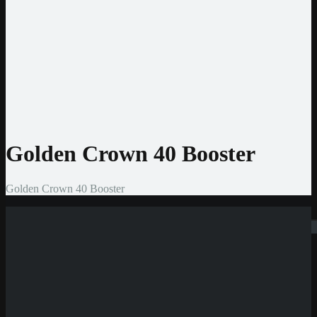
Jeton
CashtoCode
MiFinity
MuchBetter
Auszahlmethoden
Bank Überweisung
MasterCard
Visa
Skrill
Bitcoin
Golden Crown 40 Booster
Golden Crown 40 Booster
Suchen
Neue Casinos