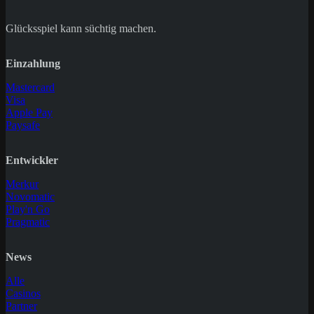
Glücksspiel kann süchtig machen.
Einzahlung
Mastercard
Visa
Apple Pay
Paysafe
Entwickler
Merkur
Novomatic
Play'n Go
Pragmatic
News
Alle
Casinos
Partner