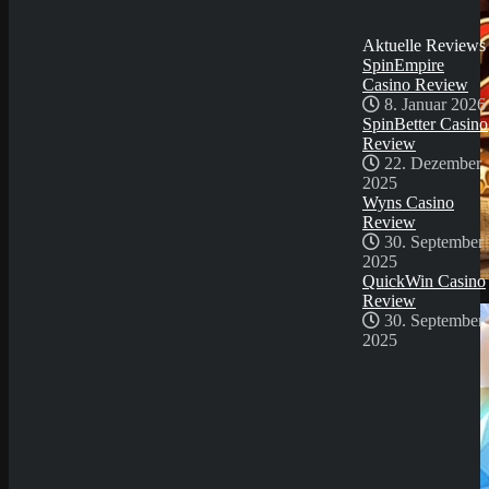
30. September
2025
Aktuelle Reviews
SpinEmpire
Casino Review
8. Januar 2026
SpinBetter Casino
Review
22. Dezember
2025
Wyns Casino
Review
30. September
2025
QuickWin Casino
Demo Spiel
Review
30. September
2025