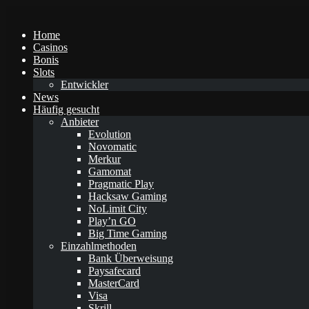
Home
Casinos
Bonis
Slots
Entwickler
News
Häufig gesucht
Anbieter
Evolution
Novomatic
Merkur
Gamomat
Pragmatic Play
Hacksaw Gaming
NoLimit City
Play’n GO
Big Time Gaming
Einzahlmethoden
Bank Überweisung
Paysafecard
MasterCard
Visa
Skrill