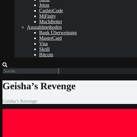
Jeton
CashtoCode
MiFinity
MuchBetter
Auszahlmethoden
Bank Überweisung
MasterCard
Visa
Skrill
Bitcoin
Geisha’s Revenge
Geisha’s Revenge