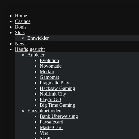
Home
Casinos
Bonis
Slots
Entwickler
News
Häufig gesucht
Anbieter
Evolution
Novomatic
Merkur
Gamomat
Pragmatic Play
Hacksaw Gaming
NoLimit City
Play’n GO
Big Time Gaming
Einzahlmethoden
Bank Überweisung
Paysafecard
MasterCard
Visa
Skrill