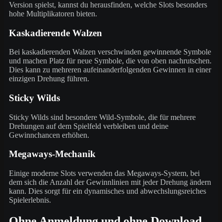
Version spielst, kannst du herausfinden, welche Slots besonders
hohe Multiplikatoren bieten.
Kaskadierende Walzen
Bei kaskadierenden Walzen verschwinden gewinnende Symbole
und machen Platz für neue Symbole, die von oben nachrutschen.
Dies kann zu mehreren aufeinanderfolgenden Gewinnen in einer
einzigen Drehung führen.
Sticky Wilds
Sticky Wilds sind besondere Wild-Symbole, die für mehrere
Drehungen auf dem Spielfeld verbleiben und deine
Gewinnchancen erhöhen.
Megaways-Mechanik
Einige moderne Slots verwenden das Megaways-System, bei
dem sich die Anzahl der Gewinnlinien mit jeder Drehung ändern
kann. Dies sorgt für ein dynamisches und abwechslungsreiches
Spielerlebnis.
Ohne Anmeldung und ohne Download