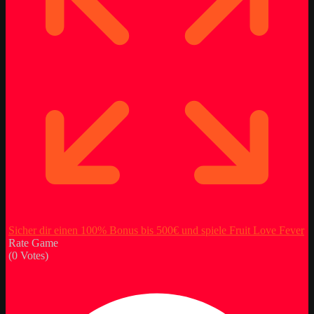
Sicher dir einen 100% Bonus bis 500€ und spiele Fruit Love Fever
Rate Game
(
0
Votes)