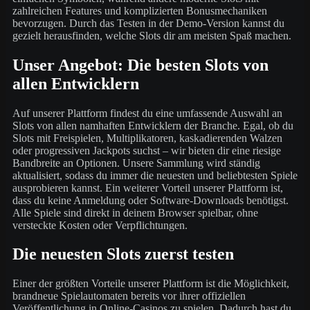
zahlreichen Features und komplizierten Bonusmechaniken
bevorzugen. Durch das Testen in der Demo-Version kannst du
gezielt herausfinden, welche Slots dir am meisten Spaß machen.
Unser Angebot: Die besten Slots von
allen Entwicklern
Auf unserer Plattform findest du eine umfassende Auswahl an
Slots von allen namhaften Entwicklern der Branche. Egal, ob du
Slots mit Freispielen, Multiplikatoren, kaskadierenden Walzen
oder progressiven Jackpots suchst – wir bieten dir eine riesige
Bandbreite an Optionen. Unsere Sammlung wird ständig
aktualisiert, sodass du immer die neuesten und beliebtesten Spiele
ausprobieren kannst. Ein weiterer Vorteil unserer Plattform ist,
dass du keine Anmeldung oder Software-Downloads benötigst.
Alle Spiele sind direkt in deinem Browser spielbar, ohne
versteckte Kosten oder Verpflichtungen.
Die neuesten Slots zuerst testen
Einer der größten Vorteile unserer Plattform ist die Möglichkeit,
brandneue Spielautomaten bereits vor ihrer offiziellen
Veröffentlichung in Online-Casinos zu spielen. Dadurch hast du