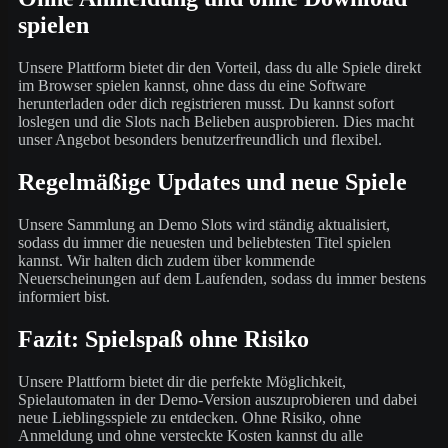
spielen
Unsere Plattform bietet dir den Vorteil, dass du alle Spiele direkt
im Browser spielen kannst, ohne dass du eine Software
herunterladen oder dich registrieren musst. Du kannst sofort
loslegen und die Slots nach Belieben ausprobieren. Dies macht
unser Angebot besonders benutzerfreundlich und flexibel.
Regelmäßige Updates und neue Spiele
Unsere Sammlung an Demo Slots wird ständig aktualisiert,
sodass du immer die neuesten und beliebtesten Titel spielen
kannst. Wir halten dich zudem über kommende
Neuerscheinungen auf dem Laufenden, sodass du immer bestens
informiert bist.
Fazit: Spielspaß ohne Risiko
Unsere Plattform bietet dir die perfekte Möglichkeit,
Spielautomaten in der Demo-Version auszuprobieren und dabei
neue Lieblingsspiele zu entdecken. Ohne Risiko, ohne
Anmeldung und ohne versteckte Kosten kannst du alle