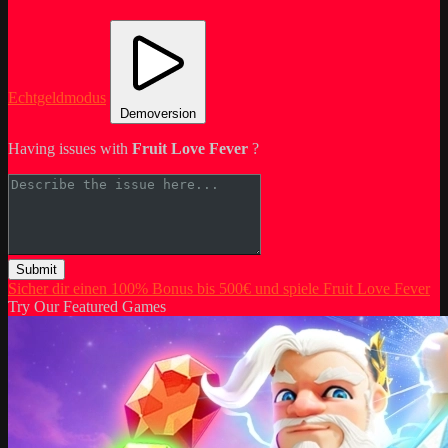
Echtgeldmodus
Demoversion
Having issues with
Fruit Love Fever
?
Submit
Sicher dir einen 100% Bonus bis 500€ und spiele Fruit Love Fever
Try Our Featured Games