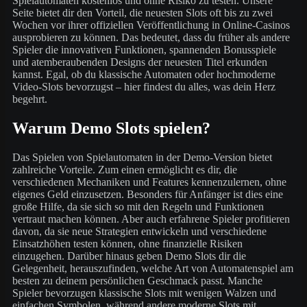
Spielautomaten kostenlos und ohne Risiko zu testen. Unsere
Seite bietet dir den Vorteil, die neuesten Slots oft bis zu zwei
Wochen vor ihrer offiziellen Veröffentlichung in Online-Casinos
ausprobieren zu können. Das bedeutet, dass du früher als andere
Spieler die innovativen Funktionen, spannenden Bonusspiele
und atemberaubenden Designs der neuesten Titel erkunden
kannst. Egal, ob du klassische Automaten oder hochmoderne
Video-Slots bevorzugst – hier findest du alles, was dein Herz
begehrt.
Warum Demo Slots spielen?
Das Spielen von Spielautomaten in der Demo-Version bietet
zahlreiche Vorteile. Zum einen ermöglicht es dir, die
verschiedenen Mechaniken und Features kennenzulernen, ohne
eigenes Geld einzusetzen. Besonders für Anfänger ist dies eine
große Hilfe, da sie sich so mit den Regeln und Funktionen
vertraut machen können. Aber auch erfahrene Spieler profitieren
davon, da sie neue Strategien entwickeln und verschiedene
Einsatzhöhen testen können, ohne finanzielle Risiken
einzugehen. Darüber hinaus geben Demo Slots dir die
Gelegenheit, herauszufinden, welche Art von Automatenspiel am
besten zu deinem persönlichen Geschmack passt. Manche
Spieler bevorzugen klassische Slots mit wenigen Walzen und
einfachen Symbolen, während andere moderne Slots mit