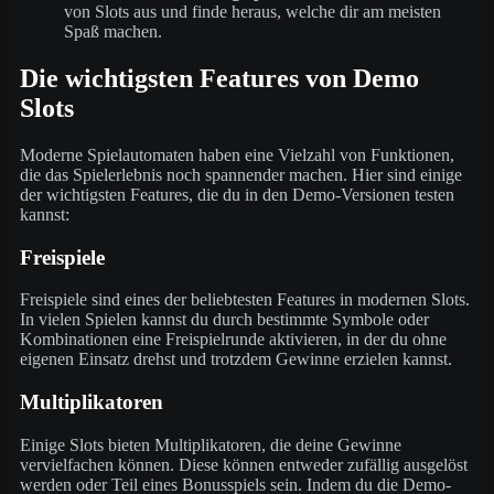
von Slots aus und finde heraus, welche dir am meisten
Spaß machen.
Die wichtigsten Features von Demo
Slots
Moderne Spielautomaten haben eine Vielzahl von Funktionen,
die das Spielerlebnis noch spannender machen. Hier sind einige
der wichtigsten Features, die du in den Demo-Versionen testen
kannst:
Freispiele
Freispiele sind eines der beliebtesten Features in modernen Slots.
In vielen Spielen kannst du durch bestimmte Symbole oder
Kombinationen eine Freispielrunde aktivieren, in der du ohne
eigenen Einsatz drehst und trotzdem Gewinne erzielen kannst.
Multiplikatoren
Einige Slots bieten Multiplikatoren, die deine Gewinne
vervielfachen können. Diese können entweder zufällig ausgelöst
werden oder Teil eines Bonusspiels sein. Indem du die Demo-