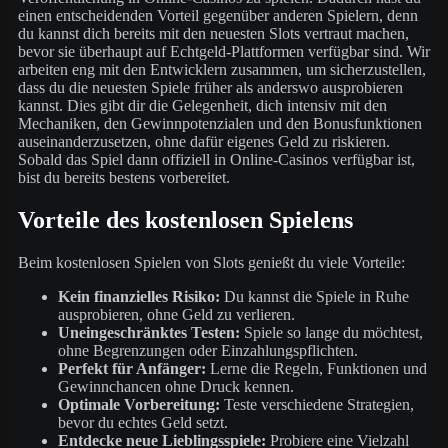
einen entscheidenden Vorteil gegenüber anderen Spielern, denn
du kannst dich bereits mit den neuesten Slots vertraut machen,
bevor sie überhaupt auf Echtgeld-Plattformen verfügbar sind. Wir
arbeiten eng mit den Entwicklern zusammen, um sicherzustellen,
dass du die neuesten Spiele früher als anderswo ausprobieren
kannst. Dies gibt dir die Gelegenheit, dich intensiv mit den
Mechaniken, den Gewinnpotenzialen und den Bonusfunktionen
auseinanderzusetzen, ohne dafür eigenes Geld zu riskieren.
Sobald das Spiel dann offiziell in Online-Casinos verfügbar ist,
bist du bereits bestens vorbereitet.
Vorteile des kostenlosen Spielens
Beim kostenlosen Spielen von Slots genießt du viele Vorteile:
Kein finanzielles Risiko:
Du kannst die Spiele in Ruhe
ausprobieren, ohne Geld zu verlieren.
Uneingeschränktes Testen:
Spiele so lange du möchtest,
ohne Begrenzungen oder Einzahlungspflichten.
Perfekt für Anfänger:
Lerne die Regeln, Funktionen und
Gewinnchancen ohne Druck kennen.
Optimale Vorbereitung:
Teste verschiedene Strategien,
bevor du echtes Geld setzt.
Entdecke neue Lieblingsspiele:
Probiere eine Vielzahl