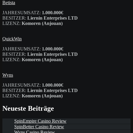
Betista
JAHRESUMSATZ:
1.000.000€
BESITZER:
Liernin Enterprises LTD
LIZENZ:
Komoren (Anjouan)
QuickWin
JAHRESUMSATZ:
1.000.000€
BESITZER:
Liernin Enterprises LTD
LIZENZ:
Komoren (Anjouan)
Wyns
JAHRESUMSATZ:
1.000.000€
BESITZER:
Liernin Enterprises LTD
LIZENZ:
Komoren (Anjouan)
Neueste Beiträge
SpinEmpire Casino Review
SpinBetter Casino Review
Wyns Casino Review