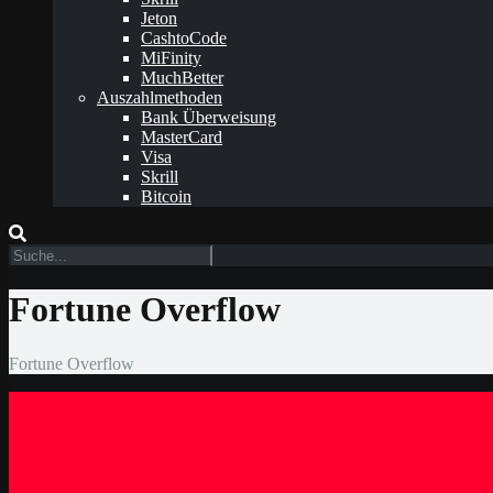
Jeton
CashtoCode
MiFinity
MuchBetter
Auszahlmethoden
Bank Überweisung
MasterCard
Visa
Skrill
Bitcoin
Fortune Overflow
Fortune Overflow