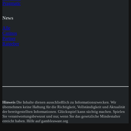
Pragmatic
News
Alle
Casinos
Partner
Ratgeber
Hinweis
Die Inhalte dienen ausschließlich zu Informationszwecken. Wir
übernehmen keine Haftung für die Richtigkeit, Vollständigkeit und Aktualität
der bereitgestellten Informationen. Glücksspiel kann süchtig machen. Spielen
Sie verantwortungsbewusst und nur, wenn Sie das gesetzliche Mindestalter
erreicht haben. Hilfe auf gambleaware.org